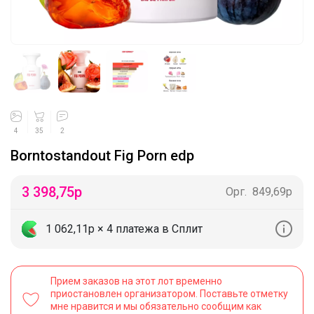
4
35
2
Borntostandout Fig Porn edp
3 398,75
р
Орг.
849,69р
1 062,11р
× 4 платежа в Сплит
Прием заказов на этот лот временно
приостановлен организатором. Поставьте отметку
мне нравится и мы обязательно сообщим как