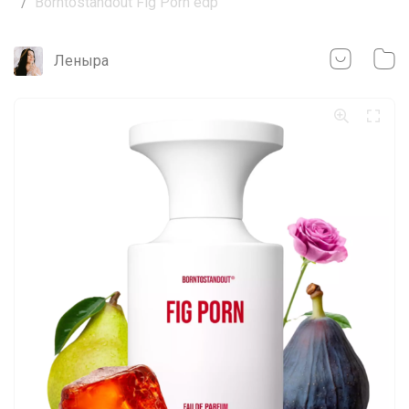
Borntostandout Fig Porn edp
Леныра