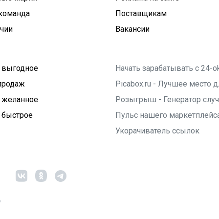
команда
Поставщикам
ичии
Вакансии
 выгодное
Начать зарабатывать с 24-o
продаж
Picabox.ru - Лучшее место
 желанное
Розыгрыш - Генератор слу
 быстрое
Пульс нашего маркетплейс
Укорачиватель ссылок
6