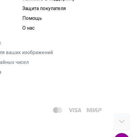
Защита покупателя
Помощь
О нас
k
 для ваших изображений
чайных чисел
а