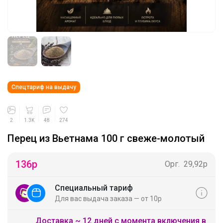
Спецтариф на выдачу
2
1.3K
48
274
Перец из Вьетнама 100 г свеже-молотый
136
р
Орг.
29,92р
Специальный тариф
Для вас выдача заказа — от 10р
Доставка ~ 12 дней с момента включения в