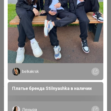
Реклама
Как здесь все устроено?
Как сделать заказ?
Как получить?
Доставка
belkakrsk
Шоурумы
Торговые марки
Платье бренда Stilnyashka в наличии
Наша команда
В наличии
Леныра