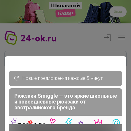
Жми
Новые предложения каждые 5 минут
Реклама
Рюкзаки Smiggle — это яркие школьные
и повседневные рюкзаки от
Главная
австралийского бренда
_Настя_
СП3 Здесь вас ждёт ваша следующая...
***