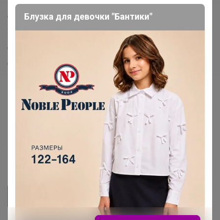
Блузка для девочки "Бантики"
Самое выгодное
Хиты продаж
Самое желанное
Самое быстрое
Начать зарабатывать с 24-ok
Picabox.ru - Лучшее место для ваших изображений
Розыгрыш - Генератор случайных чисел
Пульс нашего маркетплейса
Укорачиватель ссылок