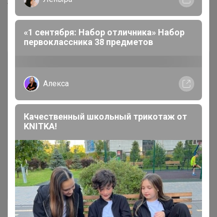
Артикул
M-6308
Комментарии
«1 сентября: Набор отличника» Набор
первоклассника 38 предметов
Алекса
Качественный школьный трикотаж от
Чтобы написать комментарий необходимо
KNITKA!
авторизоваться на сайте!
Это займет меньше минуты
Войти
Зарегистрироваться