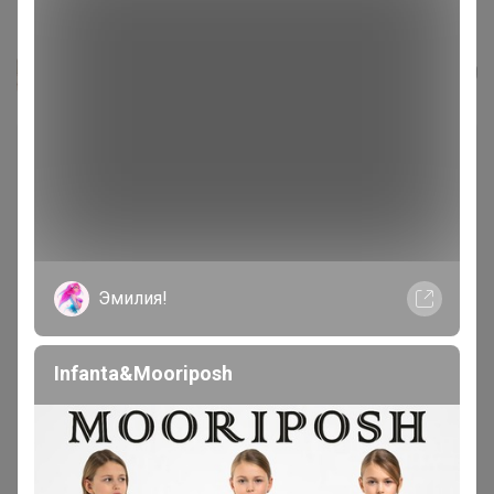
Нож канцелярский, мини, 60*30...
_Настя_
Эмилия!
Infanta&Mooriposh