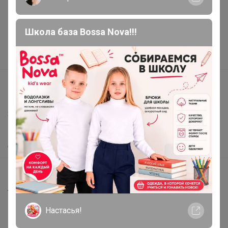
Подарочные сертификаты
Реклама на сайте
Школа база Bossa Nova!!!
Поставщикам
Вакансии
support@24-ok.ru
Написать в поддержку
Защита покупателя
Помощь
О нас
Все предложения
Анонсы
Новости
Настасья!
Поддержка альпак