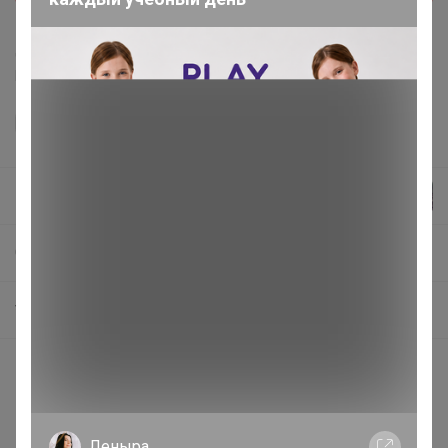
Делая заказ, Вы подтверждаете что ознакомлены с
регламентом выкупа
и соглашаетесь с
договором оферты
.
_Настя_
СП3 Здесь вас ждёт ваша следующая любимая книга
***
Описание
Китай
Леныра