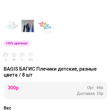
100% оригинал
3
3K
5
153
BAGIS БАГИС Плечики детские, разные
цвета / 8 шт
300
р
Орг.
66р
Доставка
35р
Вес