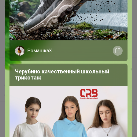
О нас
Все предложения
Анонсы
Новости
РомашкаХ
Поддержка альпак
Самое выгодное
Черубино качественный школьный
Хиты продаж
трикотаж
Самое желанное
Самое быстрое
Начать зарабатывать с 24-ok
Picabox.ru - Лучшее место для ваших изображений
Розыгрыш - Генератор случайных чисел