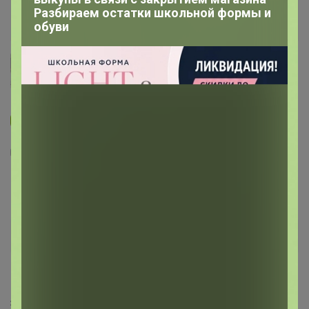
Разбираем остатки школьной формы и
обуви
Новинка
6
3
2
53
Шорты удлиненные джинсовые
966
р
Орг.
212,52р
Доставка
130р
Размер
3 участника считают, что
размер — соответствует
.