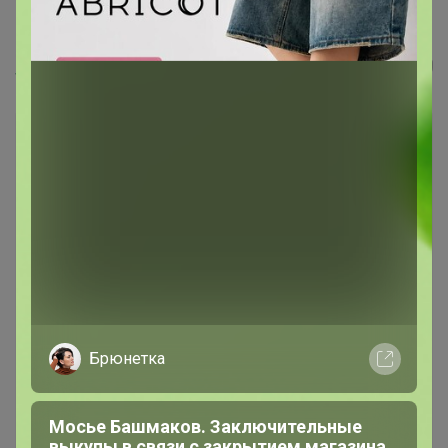
Шорты удлиненные джинсовые
Happy Baby
Брюнетка
Мосье Башмаков. Заключительные
выкупы в связи с закрытием магазина