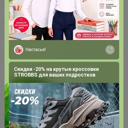
Доставка
Шоурумы
Торговые марки
Наша команда
В наличии
Настасья!
Подарочные сертификаты
Реклама на сайте
Скидки -20% на крутые кроссовки
STROBBS для ваших подростков
Поставщикам
Вакансии
support@24-ok.ru
Написать в поддержку
Защита покупателя
Помощь