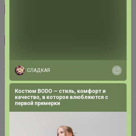
S
M
L
XL
XXL
Цвет
Голубой
Синий
Черный
Делая заказ, Вы подтверждаете что ознакомлены с
регламентом выкупа
и соглашаетесь с
договором оферты
.
СЛАДКАЯ
Костюм BODO — стиль, комфорт и
качество, в которое влюбляются с
первой примерки
Happy Baby
СП83 Only Trends ✿ КРУТЫЕ ЛЕТНИЕ НОВИНКИ ✿ женская молодежная одежда и аксессуары