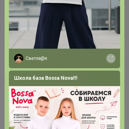
Igarka
Автор уже получил заказ!
На мой взгляд все таки большемерят. Плотные. В
целом понравились!
26 августа, 2025 12:02
Светла@я
Школа база Bossa Nova!!!
Реклама
Как здесь все устроено?
Как сделать заказ?
Как получить?