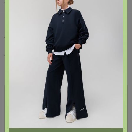
9. Платья, сарафаны, летние костюмы
Описание
Джинсовые удлиненные шорты бермуды
Артикул
37/18/300
Комментарии
2
Чтобы написать комментарий необходимо