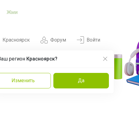
Жми
Красноярск
Форум
Войти
Ваш регион
Красноярск?
Нравится
Заказы
Изменить
Да
и
Команда
Торговые марки
Эксперты