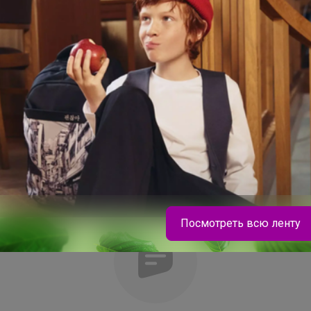
я, что позволяет носить сумку как на
ина ремня 105 см. Много красивых
е
 33 х 6 см Объем: 2 л Материал:
Посмотреть всю ленту