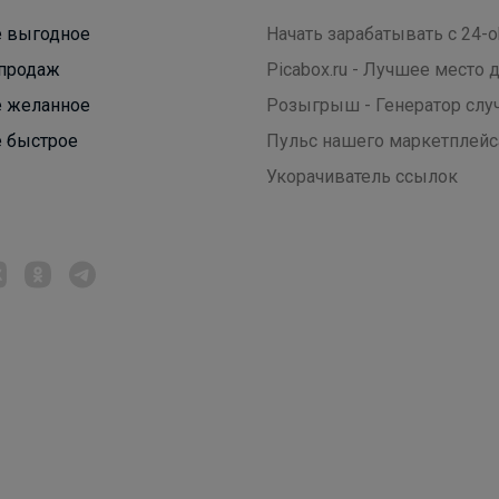
 выгодное
Начать зарабатывать с 24-o
продаж
Picabox.ru - Лучшее место
 желанное
Розыгрыш - Генератор слу
 быстрое
Пульс нашего маркетплейс
Укорачиватель ссылок
Леныра
Носки для физкультуры и не только