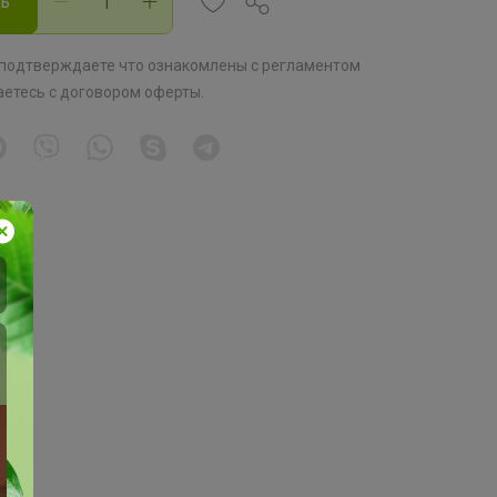
ть
 подтверждаете что ознакомлены с
регламентом
аетесь с
договором оферты
.