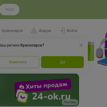
Жми
Красноярск
Форум
Войти
Ваш регион
Красноярск?
Нравится
Заказы
Изменить
Да
и
Команда
Торговые марки
Эксперты
Реклама