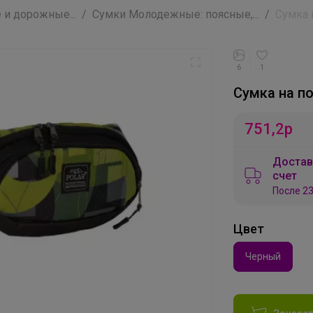
 и дорожные...
Сумки Молодежные: поясные,...
Сумка 
6
1
Сумка на п
751,2
р
Достав
счет
После 23
Цвет
Черный