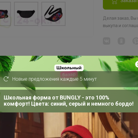
Заказа
Делая заказ, Вы
выкупа
и соглаш
СП219 POLA - женские и дорожные сумки, ЧЕМОДАНЫ, рюкзаки✅ РАСПРОДАЖА жен.сумок
кие, планшеты
Новые предложения каждые 5 минут
Школьная форма от BUNGLY - это 100%
на регулируемом ремешке POLAR
комфорт! Цвета: синий, серый и немного бордо!
з водоотталкивающего материала
портом, путешествий, поездок на
ые можно уместить смартфон, ключи,
етчатая спинка добавит комфорта при
го 140 грамм, высота 15 см, ширина 33