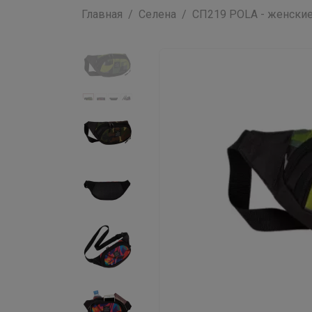
Главная
Селена
СП219 POLA - женские