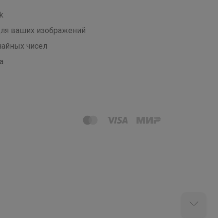
k
 для ваших изображений
чайных чисел
а