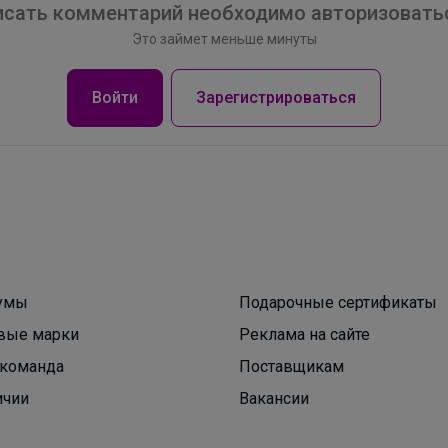
сать комментарий необходимо авторизоватьс
Это займет меньше минуты
belkakrsk
Войти
Зарегистрироваться
Школьная обувь для мальчиков, которую дети
носят с удовольствием — уже в наличии
умы
Подарочные сертификаты
вые марки
Реклама на сайте
команда
Поставщикам
ичии
Вакансии