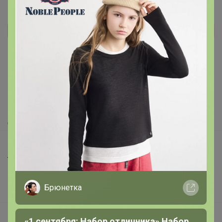
Реклама
Как здесь все устроено?
Как сделать заказ?
Как получить?
Доставка
Шоурумы
Торговые марки
Наша команда
Брюнетка
В наличии
Подарочные сертификаты
«1 сентября: Набор отличника» Набор