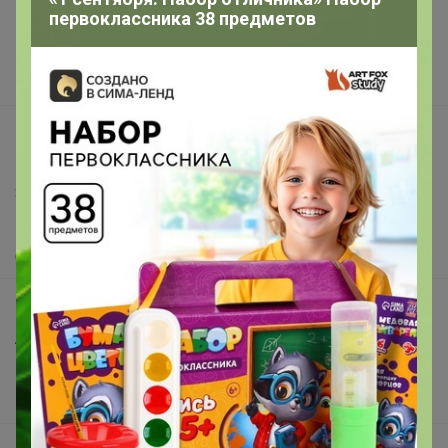
первоклассника 38 предметов
Реклама на сайте
Поставщикам
Вакансии
support@24-ok.ru
Написать в поддержку
Защита покупателя
Помощь
О нас
Все предложения
Анонсы
Новости
Поддержка альпак