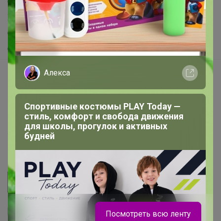
Самое выгодное
Хиты продаж
Самое желанное
Самое быстрое
Алекса
Начать зарабатывать с 24-ok
Picabox.ru - Лучшее место для ваших изображений
Розыгрыш - Генератор случайных чисел
Спортивные костюмы PLAY Today —
стиль, комфорт и свобода движения
Пульс нашего маркетплейса
для школы, прогулок и активных
будней
Укорачиватель ссылок
Посмотреть всю ленту