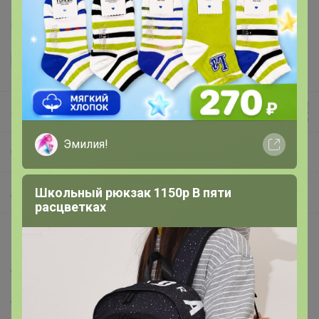
Делая заказ, Вы подтверждаете что ознакомлены с
регламентом выкупа
и соглашаетесь с
договором оферты
.
alenka
Эмилия!
СП79 RomGil - белорусская фабрика. Свитера и джемпера напрямую с фабрики.
Школьный рюкзак 1150р В пяти
Архив
расцветках
Описание
состав Шерсть 30% ПАН 70%
Артикул
ТЗ922Ш