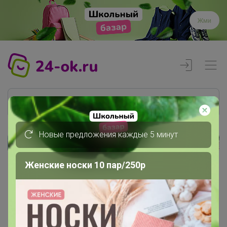
Жми
Новые предложения каждые 5 минут
Реклама
Женские носки 10 пар/250р
Главная
alenka
СП79 RomGil - белорусская...
Архив