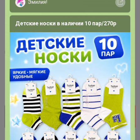
Эмилия!
Детские носки в наличии 10 пар/270р
2
1
20
RomGil Джемпер женский
2 839
р
Орг.
624,58р
Прием заказов на этот лот временно
приостановлен организатором. Поставьте отметку
мне нравится и мы обязательно сообщим как
только он станет доступен!