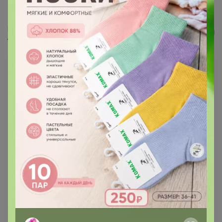
RomGil Джемпер женский
alenka