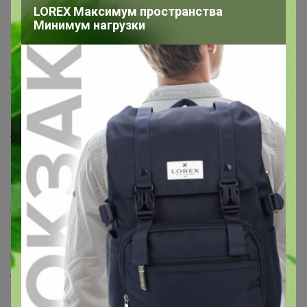
LOREX Максимум пространства
Написать в поддержку
Минимум нагрузки
Защита покупателя
Помощь
О нас
Все предложения
Анонсы
Новости
Поддержка альпак
Самое выгодное
Хиты продаж
Самое желанное
Самое быстрое