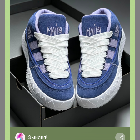
2
1
2
1
12
RomGil Джемпер женский
2 282
р
Орг.
502,04р
Доставка
150р
Прием заказов на этот лот временно
приостановлен организатором. Поставьте отметку
мне нравится и мы обязательно сообщим как
только он станет доступен!
Эмилия!