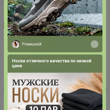
ОЛЕСЬЬЬКА
Автор уже получил заказ!
Симпатичный, не на высокий рост, на этикетке рост
164, но мне на 152 как на модели на фото.
РомашкаХ
20 сентября, 2024 11:56
Носки отличного качества по низкой
цене
Реклама