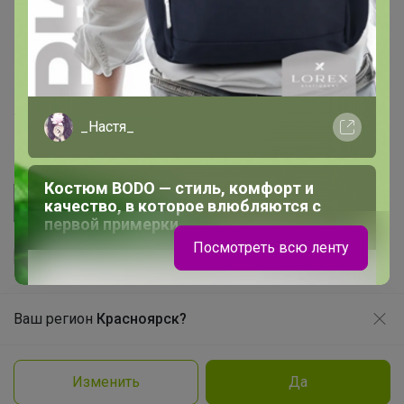
Начать зарабатывать с 24-ok
Picabox.ru - Лучшее место для ваших изображений
Розыгрыш - Генератор случайных чисел
Пульс нашего маркетплейса
Укорачиватель ссылок
_Настя_
Костюм BODO — стиль, комфорт и
качество, в которое влюбляются с
первой примерки
Посмотреть всю ленту
Ваш регион
Красноярск?
Продолжая использовать этот сайт и нажимая кнопку
«Принять», вы даёте согласие на обработку файлов
© ООО "Лявита", ОГРН 1122468054070, 2012 - 2026
cookie
Политика конфиденциальности
Изменить
Да
Cоглашение пользователя
Нравится
Подробнее
Принять