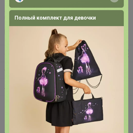
Делая заказ, Вы подтверждаете что ознакомлены с
Полный комплект для девочки
регламентом выкупа
и соглашаетесь с
договором оферты
.
alenka
СП79 RomGil - белорусская фабрика. Свитера и джемпера напрямую с фабрики.
Архив
Описание
Шерсть 30% ПАН 70%
Артикул
РВ0116-ШЕ5