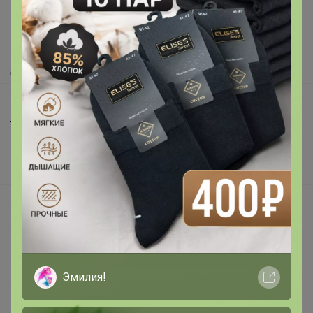
Как здесь все устроено?
Как сделать заказ?
Как получить?
Доставка
Шоурумы
Торговые марки
Наша команда
В наличии
Подарочные сертификаты
Реклама на сайте
Поставщикам
Вакансии
Эмилия!
support@24-ok.ru