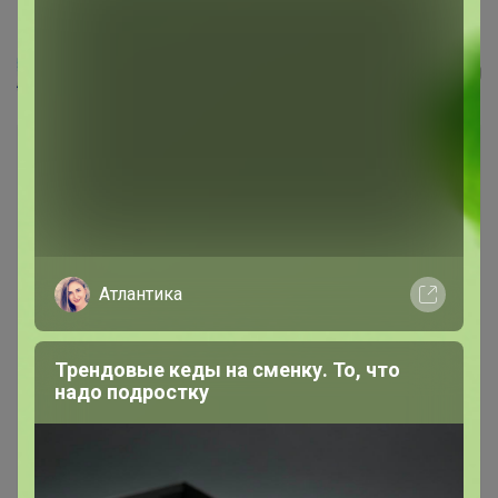
RomGil Джемпер женский
alenka
Атлантика
Трендовые кеды на сменку. То, что
надо подростку