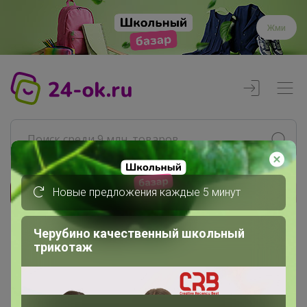
Жми
Новые предложения каждые 5 минут
Реклама
Черубино качественный школьный
Главная
трикотаж
alenka
СП79 RomGil - белорусская...
Архив