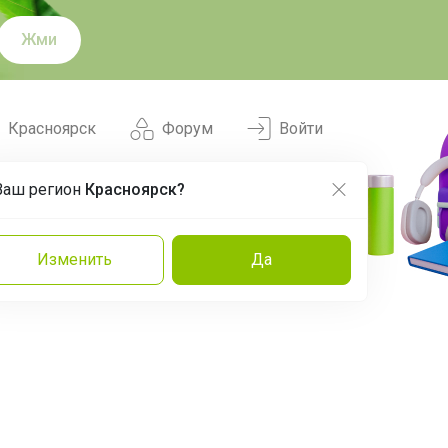
Жми
Красноярск
Форум
Войти
Ваш регион
Красноярск?
Нравится
Заказы
Изменить
Да
и
Команда
Торговые марки
Эксперты