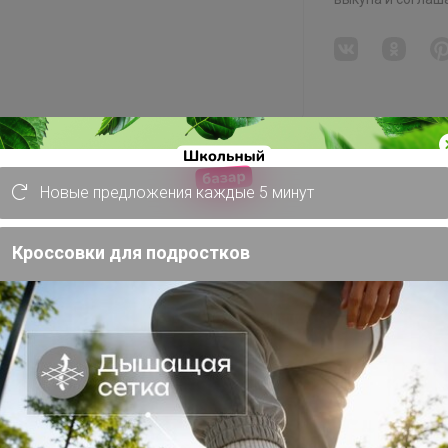
Новые предложения каждые 5 минут
Кроссовки для подростков
по высоте и EURO подставкой под утюг.
снова. Чехол – хлопок. Плавно
инитель 1,9 м. Розетка с держателем
дной держатель для плечиков.
ерхность 25кг. Индивидуальная
ные размеры: гладильная поверхность