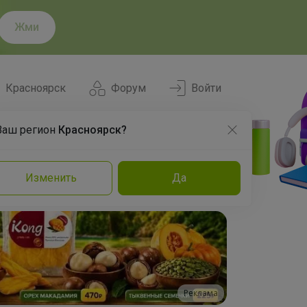
Жми
Красноярск
Форум
Войти
Ваш регион
Красноярск?
Нравится
Заказы
Изменить
Да
и
Команда
Торговые марки
Эксперты
Реклама