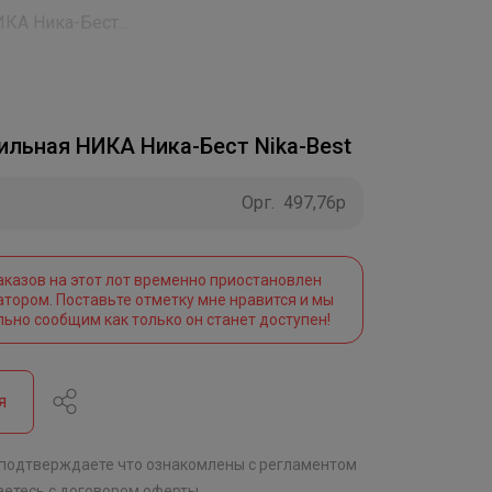
КА Ника-Бест...
ильная НИКА Ника-Бест Nika-Best
Орг.
497,76р
аказов на этот лот временно приостановлен
атором. Поставьте отметку мне нравится и мы
льно сообщим как только он станет доступен!
я
 подтверждаете что ознакомлены с
регламентом
аетесь с
договором оферты
.