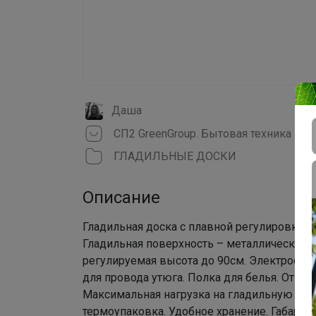
Даша
СП2 GreenGroup. Бытовая техника
ГЛАДИЛЬНЫЕ ДОСКИ
Описание
Гладильная доска с плавной регулировкой 
Гладильная поверхность – металлическая о
регулируемая высота до 90см. Электросоед
для провода утюга. Полка для белья. Отки
Максимальная нагрузка на гладильную пов
термоупаковка. Удобное хранение. Габарит