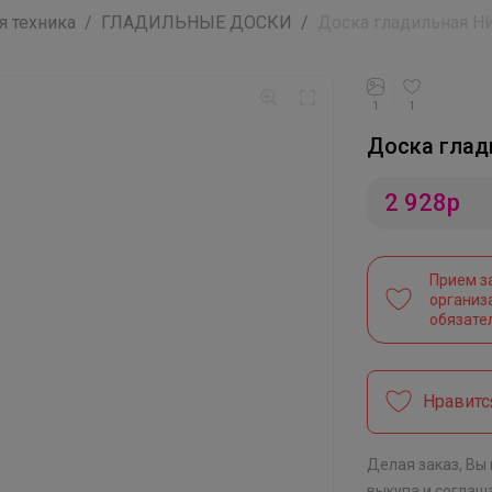
я техника
ГЛАДИЛЬНЫЕ ДОСКИ
Доска гладильная НИ
1
1
Доска глад
2 928
р
Прием з
организ
обязате
Нравитс
Делая заказ, Вы
выкупа
и соглаш