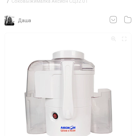
Соковыжималка Аксион СЦ32.01
Даша