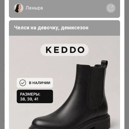
Поставщикам
Леныра
Вакансии
Челси на девочку, демисезон
support@24-ok.ru
Написать в поддержку
Защита покупателя
Помощь
О нас
Все предложения
Анонсы
Новости
Поддержка альпак
Самое выгодное