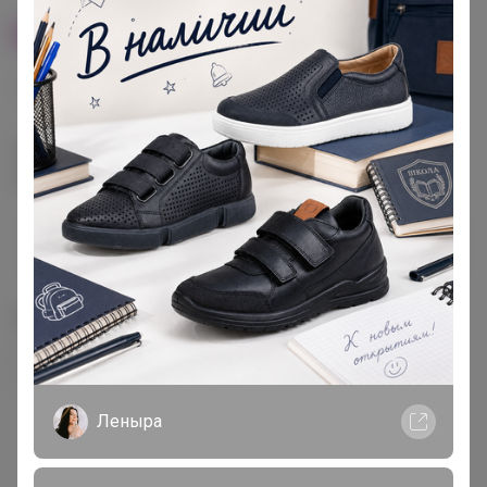
100% оригинал
У нас выгоднее
24
32
480
560
680
Эксклюзивный товар, доступен для
опытных пользователей 24-ok.ru
от 248 680,40р
Орг.
480,40р
486 320,40р
Доставка
260,80р
Цвет
Фиолетовый
Зелёный
Розовый
Леныра