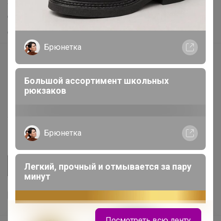
Хиты продаж
Самое желанное
Самое быстрое
Брюнетка
Начать зарабатывать с 24-ok
Picabox.ru - Лучшее место для ваших изображений
Большой ассортимент школьных
Розыгрыш - Генератор случайных чисел
рюкзаков
Пульс нашего маркетплейса
Укорачиватель ссылок
Брюнетка
Легкий, прочный и отмывается за пару
минут
Посмотреть всю ленту