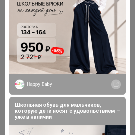
Эксклюзивный товар
Товар доступен
для зарегистрированных,
опытных пользователей 24-ok.ru
Зарегистрироваться
Войти
Happy Baby
Школьная обувь для мальчиков,
которую дети носят с удовольствием —
уже в наличии