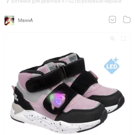
Ботинки для девочки 97-023B/розовый/черный
МаннА