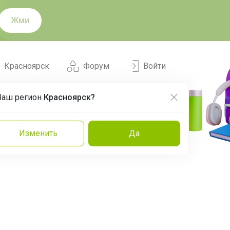
Жми
Красноярск
Форум
Войти
Ваш регион
Красноярск?
Нравится
Заказы
Изменить
Да
и
Команда
Торговые марки
Эксперты