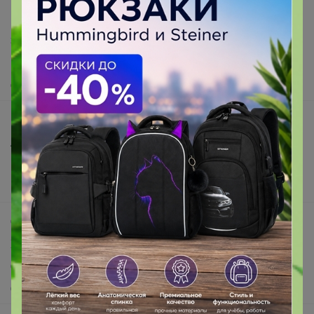
Написать в поддержку
Защита покупателя
Помощь
О нас
Все предложения
Анонсы
Новости
Поддержка альпак
Самое выгодное
Хиты продаж
Самое желанное
Самое быстрое