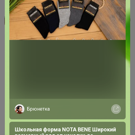
Полуботинки для мальчика 40-440C/синий
МаннА
Брюнетка
Школьная форма NOTA BENE Широкий