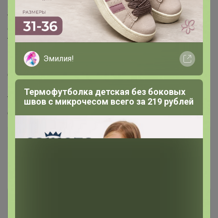
INDIGO KIDS
* Цвет:
синий
* Состав:
Материал верха: Кожа искусственная
Эмилия!
Материал подклада: Хлопок 100%
Стелька: Кожа натуральная
Подошва: ТЭП
Термофутболка детская без боковых
* Сезон:
швов с микрочесом всего за 219 рублей
Демисезон
Дополнительная информация
Комментарии