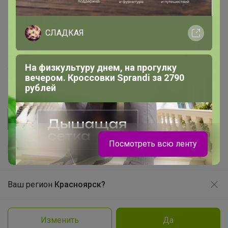
Начать зарабатывать с 24-ok
Picabox.ru - Лучшее место для ваших изображений
СЛАДКАЯ
Розыгрыш - Генератор случайных чисел
Пульс нашего маркетплейса
На физкультуру днем, на прогулку
Укорачиватель ссылок
вечером. Кроссовки Sprandi за 2790
рублей
Посмотреть всю ленту
Ваш регион
Красноярск?
Продолжая использовать этот сайт и нажимая кнопку
«Принять», вы даёте согласие на обработку файлов
© ООО "Лявита", ОГРН 1122468054070, 2012 - 2026
cookie
Политика конфиденциальности
Изменить
Да
Заказать
Cоглашение пользователя
Подробнее
Принять