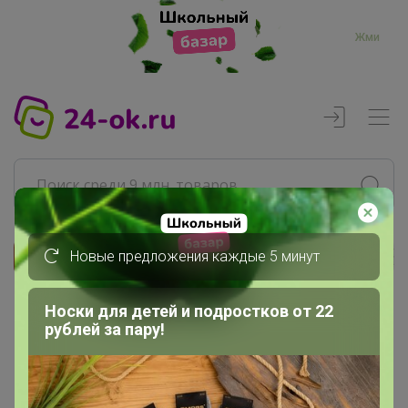
Жми
Новые предложения каждые 5 минут
Реклама
Носки для детей и подростков от 22
Главная
рублей за пару!
МаннА
СП248 Обувь местный склад
Новинки