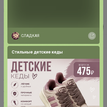
МаннА
СЛАДКАЯ
СП248 Обувь местный склад
Стильные детские кеды
Новинки
Описание
* Страна:
Китай
* Пол:
мужской
* Бренд: