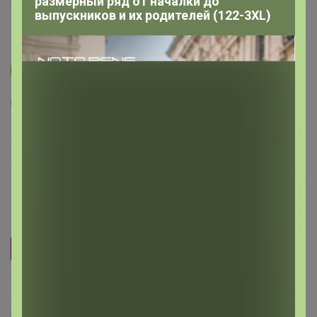
размерный ряд от началки до
выпускников и их родителей (122-3XL)
Новинка
1
1
Полуботинки для мальчика 40-440C/синий
1 967
р
Орг.
432,74р
Размер
25
26
27
28
29
30
Делая заказ, Вы подтверждаете что ознакомлены с
регламентом выкупа
и соглашаетесь с
договором оферты
.