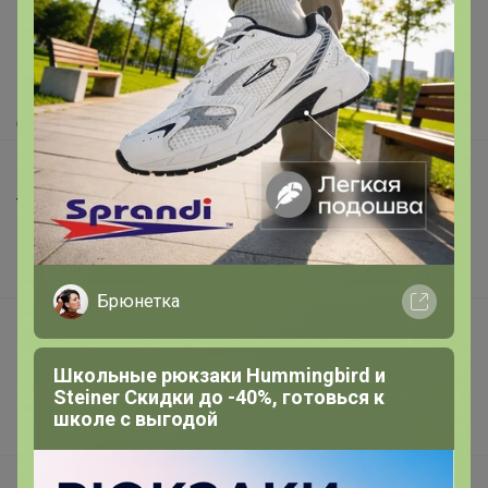
Как здесь все устроено?
Как сделать заказ?
Как получить?
Доставка
Шоурумы
Торговые марки
Наша команда
В наличии
Брюнетка
Подарочные сертификаты
Реклама на сайте
Школьные рюкзаки Hummingbird и
Steiner Скидки до -40%, готовься к
Поставщикам
школе с выгодой
Вакансии
support@24-ok.ru