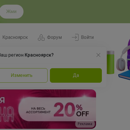
Жми
Красноярск
Форум
Войти
Ваш регион
Красноярск?
Нравится
Заказы
Изменить
Да
и
Команда
Торговые марки
Эксперты
Реклама