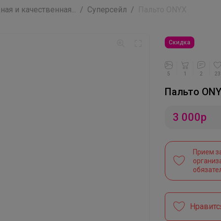
я и качественная...
Суперсейл
Пальто ONYX
Скидка
5
1
2
23
Пальто ON
3 000
р
Прием з
организ
обязате
Нравитс