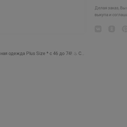
Делая заказ, Вы
выкупа
и соглаш
СП59 МОДРЕСС * Модная и качественная одежда Plus Size * c 46 до 74! ♨ Суперсейл до 70%!