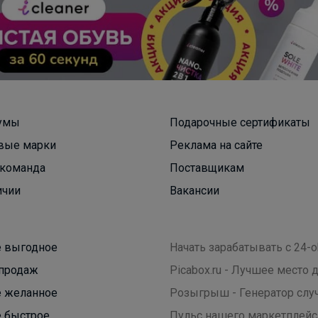
Еремейка
Распродажа кроссовок СПРАНДИ
умы
Подарочные сертификаты
вые марки
Реклама на сайте
команда
Поставщикам
ичии
Вакансии
 выгодное
Начать зарабатывать с 24-o
продаж
Picabox.ru - Лучшее место
 желанное
Розыгрыш - Генератор слу
 быстрое
Пульс нашего маркетплейс