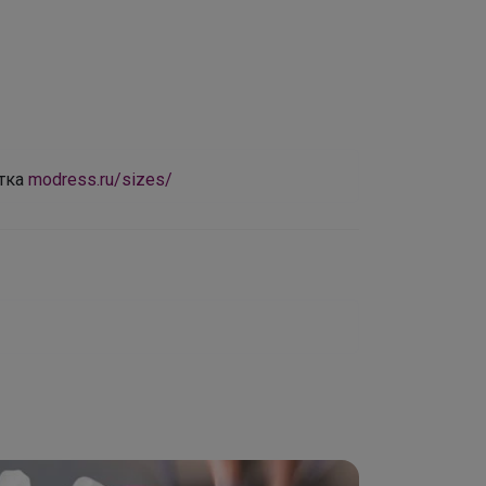
етка
modress.ru/sizes/