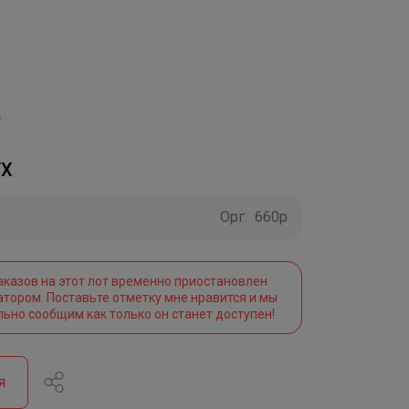
YX
Орг.
660р
аказов на этот лот временно приостановлен
атором. Поставьте отметку мне нравится и мы
льно сообщим как только он станет доступен!
я