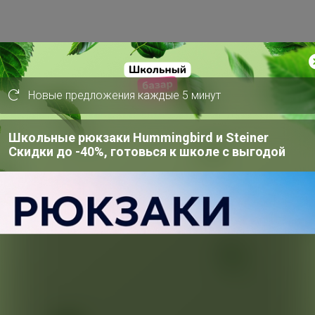
 с поясом. Рукава спущенные. Капюшон
Новые предложения каждые 5 минут
 Застегивается пальто на петли и
ой ткани с водоотталкивающей
Школьные рюкзаки Hummingbird и Steiner
Скидки до -40%, готовься к школе с выгодой