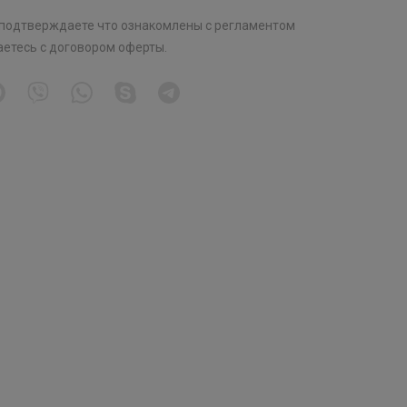
 подтверждаете что ознакомлены с
регламентом
аетесь с
договором оферты
.