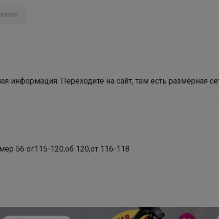
заказ
Огромный выбор школьной формы отличного
качества
ная информация. Переходите на сайт, там есть размерная с
ер 56 ог115-120,об 120,от 116-118