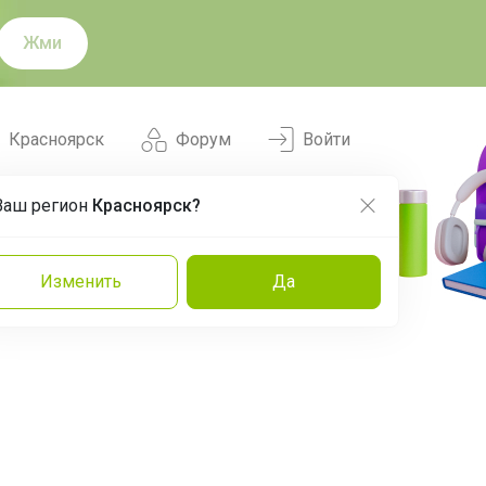
Жми
Красноярск
Форум
Войти
Ваш регион
Красноярск?
Нравится
Заказы
Изменить
Да
и
Команда
Торговые марки
Эксперты