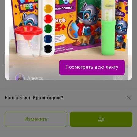
Picabox.ru - Лучшее место для ваших изображений
Розыгрыш - Генератор случайных чисел
Пульс нашего маркетплейса
Укорачиватель ссылок
Посмотреть всю ленту
Алекса
Ваш регион
Красноярск?
Натали школьная коллекция
Продолжая использовать этот сайт и нажимая кнопку
«Принять», вы даёте согласие на обработку файлов
© ООО "Лявита", ОГРН 1122468054070, 2012 - 2026
cookie
Политика конфиденциальности
Изменить
Да
Заказать
Cоглашение пользователя
Подробнее
Принять