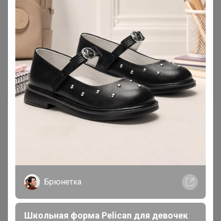
Чтобы написать комментарий необходимо
авторизоваться на сайте!
Это займет меньше минуты
Войти
Зарегистрироваться
Реклама
Брюнетка
Как здесь все устроено?
Школьная форма Pelican для девочек