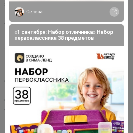
Защита покупателя
Селена
Помощь
О нас
«1 сентября: Набор отличника» Набор
первоклассника 38 предметов
Все предложения
Анонсы
Новости
Поддержка альпак
Самое выгодное
Хиты продаж
Самое желанное
Самое быстрое
Начать зарабатывать с 24-ok