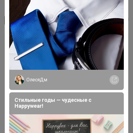
Герметик универсальный
Лайм
ОлесяДм
Стильные годы — чудесные с
Happywear!