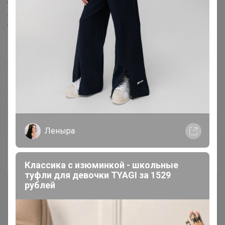
труб
Описание:
Тип продукта: герметик
Цвет: белый
Размер продукта: 7,5*4,5*1,8 см
Область применения: стеновые канавки, отверстия для
кондиционирования воздуха, т. д.
Артикул
3084 (0343444688)
Дополнительная информация
Леныра
Комментарии
Классика с изюминкой - школьные
туфли для девочки TYAGI за 1529
рублей