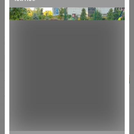
Доставка ~ 16 дней с момента включения в
счет
После 23 августа 2026 г.
Делая заказ, Вы подтверждаете что ознакомлены с
регламентом выкупа
и соглашаетесь с
договором оферты
.
Лайм
СП158 Копеечка-китайская косметика и товары для дома***ВЫДАЧА В ЦР -10 рублей
Хозтовары