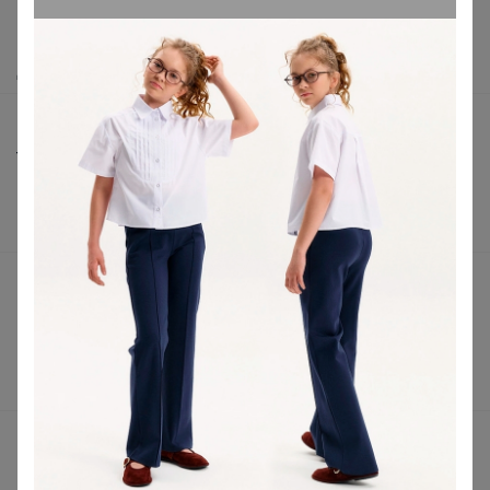
Как сделать заказ?
Как получить?
Доставка
Шоурумы
Торговые марки
Наша команда
В наличии
Подарочные сертификаты
Реклама на сайте
Поставщикам
Вакансии
support@24-ok.ru
Написать в поддержку