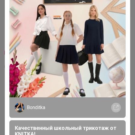
Скидка
3
28
52
Герметик универсальный
50
р
Орг.
11р
Доставка
8р
Bonditka
Специальный тариф
Качественный школьный трикотаж от
Для вас выдача заказа — от 10р
KNITKA!