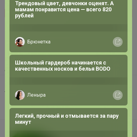
Трендовый цвет, девчонки оценят. А
мамам понравится цена — всего 820
рублей
Реклама
Как здесь все устроено?
Брюнетка
Как сделать заказ?
Как получить?
Школьный гардероб начинается с
качественных носков и белья BODO
Доставка
Шоурумы
Торговые марки
Леныра
Наша команда
В наличии
Легкий, прочный и отмывается за пару
минут
Подарочные сертификаты