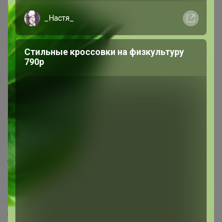
Реклама на сайте
Поставщикам
_Настя_
Вакансии
Стильные кроссовки на физкультуру
support@24-ok.ru
790р
Написать в поддержку
Защита покупателя
Помощь
О нас
Все предложения
Анонсы
Новости
Поддержка альпак
Самое выгодное