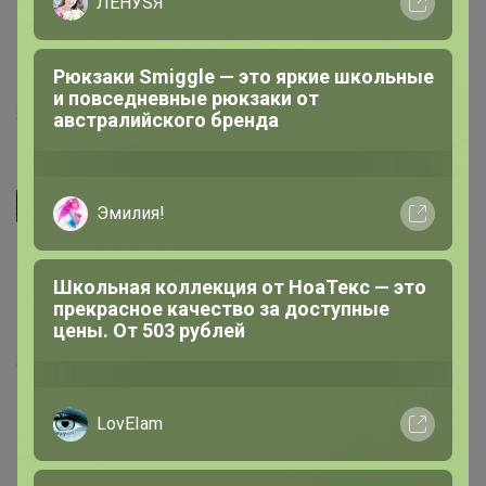
ЛЕНУSЯ
Присоединяйтесь в наш чат. Помощь в подборе
размера, делимся отзывами, хвастаемся покупками,
Рюкзаки Smiggle — это яркие школьные
выкладываем видеообзоры здесь
24-ok.ru/r.pIdA
и повседневные рюкзаки от
27 февраля, 2025 22:18
австралийского бренда
СЛАДКАЯ
Эмилия!
Школьная коллекция от НоаТекс — это
прекрасное качество за доступные
цены. От 503 рублей
27 февраля, 2025 22:10
LovEIam