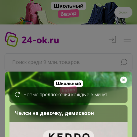
Жми
Реклама
Новые предложения каждые 5 минут
Главная
Челси на девочку, демисезон
СЛАДКАЯ
СП19 ❤ Murmur ❤ ЗАКУПКА ПРИОСТАНОВЛЕНА,...
Джемперы, кардиганы, блузы,...