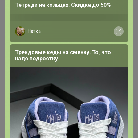
Тетради на кольцах. Скидка до 50%
Верх: хлопок 97%, эластан 3%; Подкладка: хлопок
100%
Артикул
12035
Натка
Дополнительная информация
Трендовые кеды на сменку. То, что
надо подростку
Фотографии покупателей
1
Комментарии
2