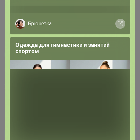
Брюнетка
Одежда для гимнастики и занятий
спортом
Скидка
5
1
2
14
Жилет женский, 12035, молочный
3 420
р
Орг.
752,4р
Доставка
120р
Прием заказов на этот лот временно
приостановлен организатором. Поставьте отметку