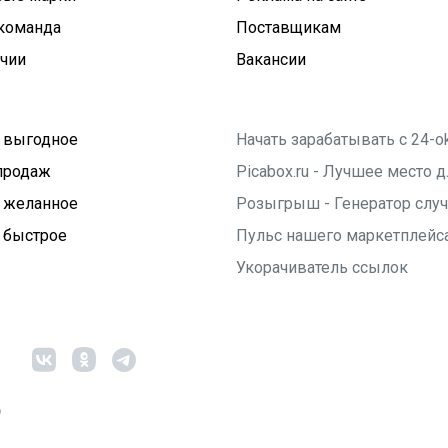
команда
Поставщикам
ичии
Вакансии
 выгодное
Начать зарабатывать с 24-o
продаж
Picabox.ru - Лучшее место
 желанное
Розыгрыш - Генератор слу
 быстрое
Пульс нашего маркетплейс
Укорачиватель ссылок
6