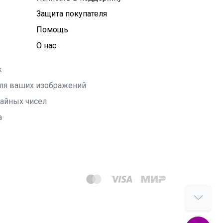
Защита покупателя
Помощь
О нас
k
 для ваших изображений
чайных чисел
а