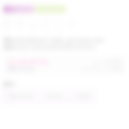
100% оригинал
У нас выгоднее
24
32
480
560
680
Эксклюзивный товар, доступен для
опытных пользователей 24-ok.ru
от 248 680,40р
Орг.
480,40р
486 320,40р
Доставка
260,80р
Цвет
Фиолетовый
Зелёный
Розовый