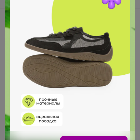
Поддержка альпак
Самое выгодное
Хиты продаж
Самое желанное
Самое быстрое
Начать зарабатывать с 24-ok
Picabox.ru - Лучшее место для ваших изображений
Розыгрыш - Генератор случайных чисел
Пульс нашего маркетплейса
Укорачиватель ссылок