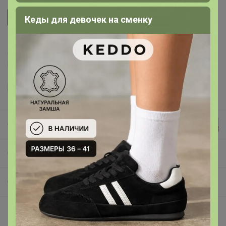
Серый
Кеды для девочек на сменку
Делая заказ, Вы подтверждаете что ознакомлены с
регламентом выкупа
и соглашаетесь с
договором оферты
.
Селена
СП219 POLA - женские и дорожные сумки, ЧЕМОДАНЫ, рюкзаки✅ РАСПРОДАЖА жен.сумок
Сумки Молодежные: поясные, городские, планшеты
Описание