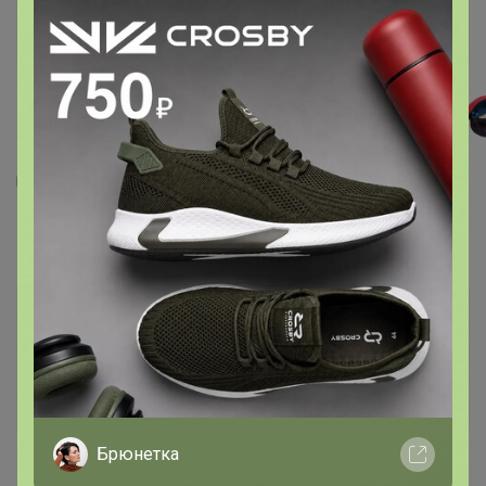
20
2
9
Сумка на пояс П17002 (Серый)
344,4
р
Орг.
75,77р
Доставка
40р
Доставка ~ 14 дней с момента включения в
счет
После 22 августа 2026 г.
Брюнетка
Цвет