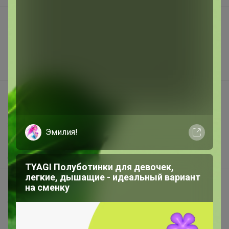
Подарочные сертификаты
Реклама на сайте
Поставщикам
Вакансии
support@24-ok.ru
Написать в поддержку
Защита покупателя
Эмилия!
Помощь
О нас
TYAGI Полуботинки для девочек,
легкие, дышащие - идеальный вариант
Все предложения
на сменку
Анонсы
Новости