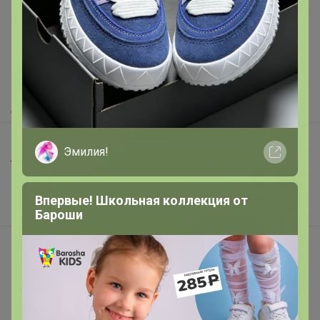
Как здесь все устроено?
Как сделать заказ?
Как получить?
Доставка
Шоурумы
Эмилия!
Торговые марки
Наша команда
Впервые! Школьная коллекция от
В наличии
Бароши
Подарочные сертификаты
Реклама на сайте
Поставщикам
Вакансии