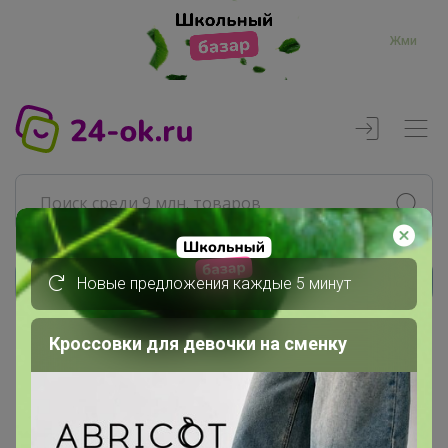
Жми
Новые предложения каждые 5 минут
Реклама
Кроссовки для девочки на сменку
Главная
Селена
СП219 POLA - женские и дорожные...
Сумки Молодежные: поясные,...