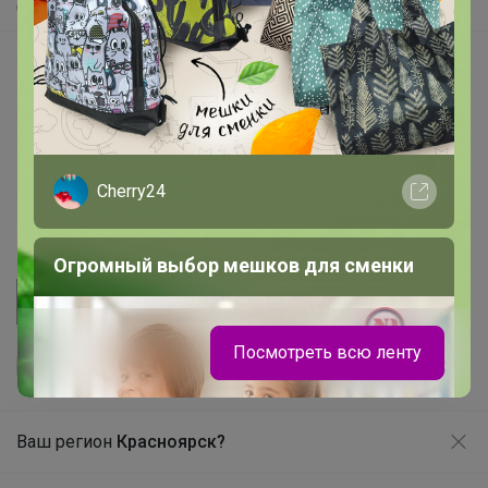
Самое быстрое
Начать зарабатывать с 24-ok
Picabox.ru - Лучшее место для ваших изображений
Розыгрыш - Генератор случайных чисел
Пульс нашего маркетплейса
Cherry24
Укорачиватель ссылок
Огромный выбор мешков для сменки
Посмотреть всю ленту
Ваш регион
Красноярск?
Продолжая использовать этот сайт и нажимая кнопку
«Принять», вы даёте согласие на обработку файлов
© ООО "Лявита", ОГРН 1122468054070, 2012 - 2026
cookie