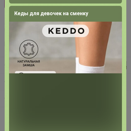
Синий
Кеды для девочек на сменку
Делая заказ, Вы подтверждаете что ознакомлены с
регламентом выкупа
и соглашаетесь с
договором оферты
.
Селена
СП219 POLA - женские и дорожные сумки, ЧЕМОДАНЫ, рюкзаки✅ РАСПРОДАЖА жен.сумок
Сумки Молодежные: поясные, городские, планшеты
Описание
Поясная молодёжная сумка POLAR выполнена из