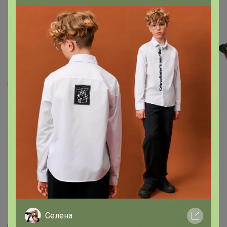
13
5
Сумка на пояс 18254 (Синий)
849,41
р
Орг.
186,87р
Доставка ~ 14 дней с момента включения в
счет
После 21 августа 2026 г.
Цвет
Селена