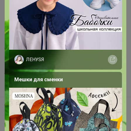
support@24-ok.ru
Написать в поддержку
Защита покупателя
Помощь
О нас
ЛЕНУSЯ
Все предложения
Анонсы
Мешки для сменки
Новости
Поддержка альпак
Самое выгодное
Хиты продаж
Самое желанное