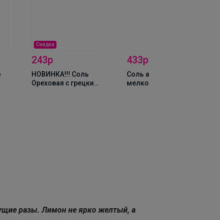
Скидка
243р
433р
о
НОВИНКА!!! Соль
Соль адыгейская
Ореховая с грецким
мелкого помола 1кг
орехом 250г
ы
ущие разы. Лимон не ярко желтый, а