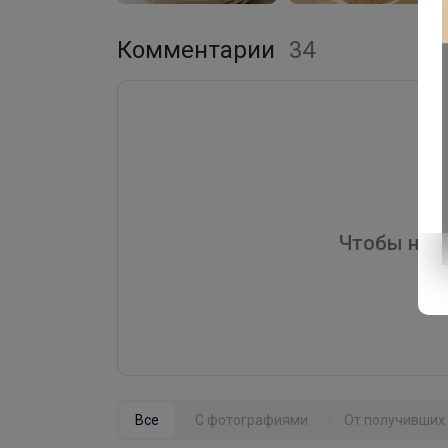
Комментарии
34
Чтобы напи
Все
С фотографиями
От получивших 