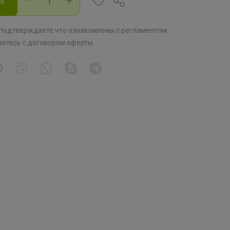
ть
 подтверждаете что ознакомлены с
регламентом
аетесь с
договором оферты
.