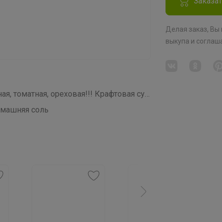
Заказа
Делая заказ, Вы
выкупа
и соглаш
СП376 Адыгейская, лимонная, чесночная, томатная, ореховая!!! Крафтовая супер СОЛЬ
омашняя соль