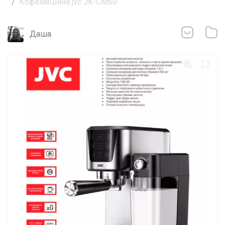
Кофемашина jvc JK-CM60
Даша