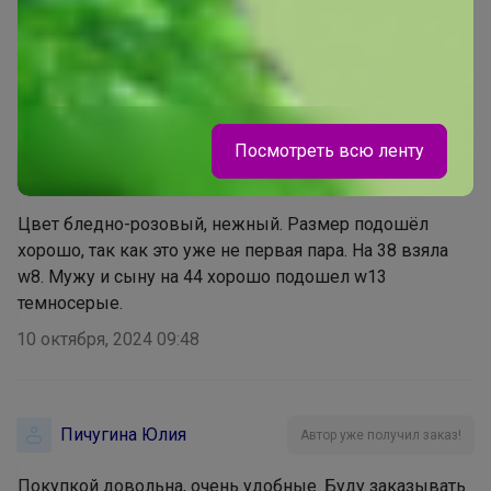
по квартире в них ходит. Удивляется, что так удобно на
ноге, с его то 45м размером. Теперь и себе хочу)))
16 октября, 2024 20:21
Посмотреть всю ленту
maryalena
Автор уже получил заказ!
Цвет бледно-розовый, нежный. Размер подошёл
хорошо, так как это уже не первая пара. На 38 взяла
w8. Мужу и сыну на 44 хорошо подошел w13
темносерые.
10 октября, 2024 09:48
Пичугина Юлия
Автор уже получил заказ!
belkakrsk
Покупкой довольна, очень удобные. Буду заказывать