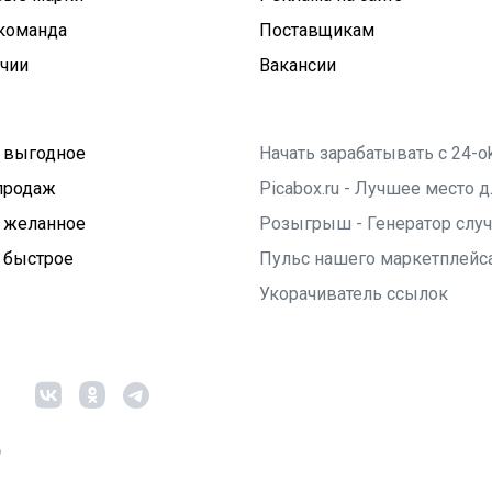
команда
Поставщикам
ичии
Вакансии
 выгодное
Начать зарабатывать с 24-o
продаж
Picabox.ru - Лучшее место
 желанное
Розыгрыш - Генератор слу
 быстрое
Пульс нашего маркетплейс
Укорачиватель ссылок
6