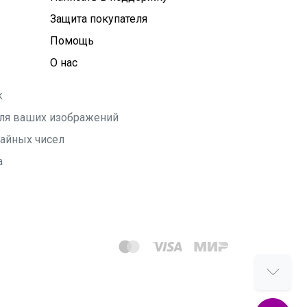
Защита покупателя
Помощь
О нас
k
 для ваших изображений
чайных чисел
а