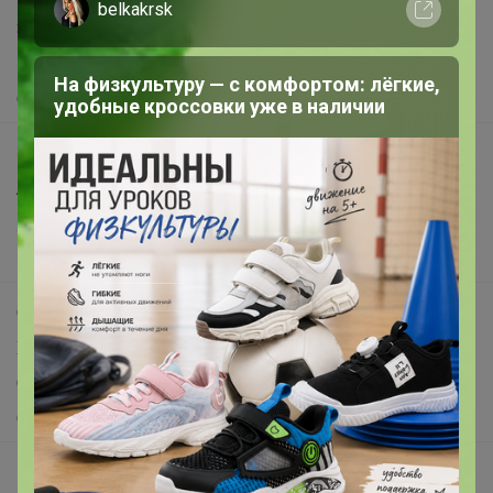
belkakrsk
Защита покупателя
Помощь
На физкультуру — с комфортом: лёгкие,
О нас
удобные кроссовки уже в наличии
Все предложения
Анонсы
Новости
Поддержка альпак
Самое выгодное
Хиты продаж
Самое желанное
Самое быстрое
Начать зарабатывать с 24-ok