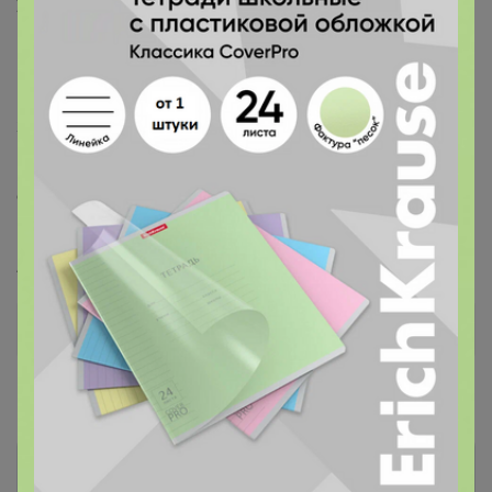
узором в стиле пэчворк великолепно смотрится и
позволяет коже дышать.
Широкий круглый вырез, спустив на одно плечо
позволяет делать образ более игривым и
женственным.
Комфортная модель не сковывает движений, приятно
охлаждает кожу, подходит для повседневного
гардероба.
Артикул
0222-15
Дополнительная информация
Комментарии
1