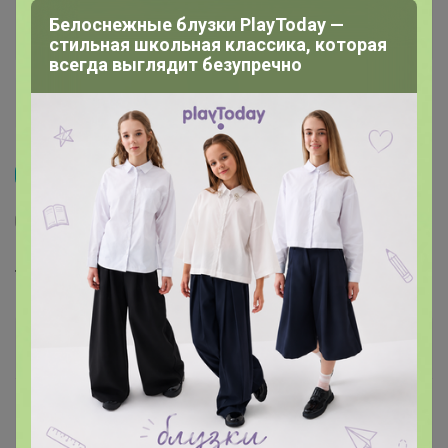
Белоснежные блузки PlayToday —
стильная школьная классика, которая
всегда выглядит безупречно
Распродажа
3
5
1
8
Туника, арт. 0222-15
425
р
Орг.
93,5р
Доставка
39р
Доставка ~ 14 дней с момента включения в
счет
После 21 августа 2026 г.