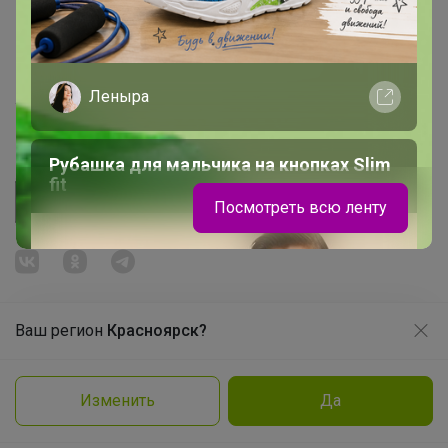
Picabox.ru - Лучшее место для ваших изображений
Розыгрыш - Генератор случайных чисел
Пульс нашего маркетплейса
Леныра
Укорачиватель ссылок
Рубашка для мальчика на кнопках Slim
fit
Посмотреть всю ленту
Ваш регион
Красноярск?
Продолжая использовать этот сайт и нажимая кнопку
«Принять», вы даёте согласие на обработку файлов
© ООО "Лявита", ОГРН 1122468054070, 2012 - 2026
cookie
Политика конфиденциальности
Изменить
Да
Заказать
Cоглашение пользователя
Подробнее
Принять