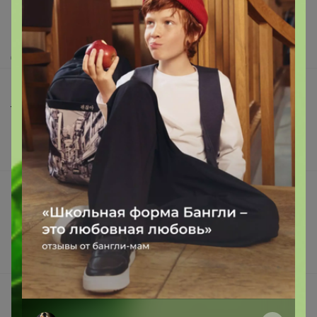
Как сделать заказ?
Как получить?
Доставка
Шоурумы
Торговые марки
Наша команда
В наличии
Подарочные сертификаты
Реклама на сайте
Поставщикам
Вакансии
support@24-ok.ru
Написать в поддержку