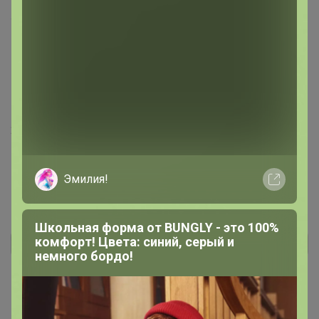
Отличная туника для дома на лето! Ткань супер -
тонкая, легкая, но плотного плетения, не жаркая. Брала
больший размер, чем обычно домашнюю одежду
беру, чтобы "побалахонестей" было в жару, но
показалось, что чуть маломерит. В 56 (хорошо будет на
52-54) размере длина по колено и вырез горловины
меньше, чем на фото.
21 июня, 2025 12:32
Эмилия!
Школьная форма от BUNGLY - это 100%
комфорт! Цвета: синий, серый и
Реклама
немного бордо!
Как здесь все устроено?