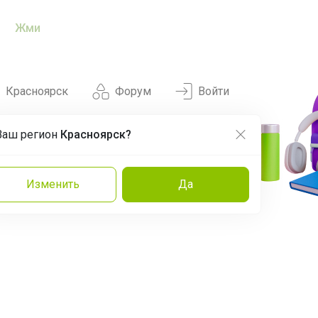
Жми
Красноярск
Форум
Войти
Ваш регион
Красноярск?
Нравится
Заказы
Изменить
Да
и
Команда
Торговые марки
Эксперты