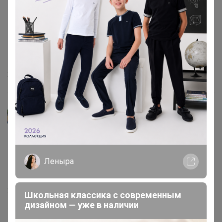
потерял , на Яндекс маркет такие же с синхронизацией
с айфонами или андроид через приложение работает.
После одного дня использования на корпусе сколы.
Сим вытащить, по инструкции не получилось, вручную,
слот сразу в двух местах откололся.
28 декабря, 2024 00:09
Starling
kseniya__agapova
, добрый день. Указан в лоте цвет
корпуса, ремешок в серой комплектации может быть
Леныра
как серый, так и оранжевый. Ситуацию можем
исправить и дослать вам серый ремешок 😊
27 декабря, 2024 15:18
Школьная классика с современным
дизайном — уже в наличии