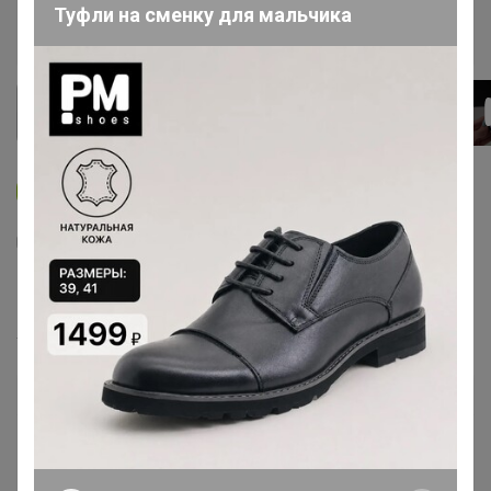
Туфли на сменку для мальчика
Новинка
5
2
5
11
43
Смарт часы Ultra 2 (НОВАЯ ВЕРСИЯ -
AMOLED экран + sim)
4 790
р
Орг.
958р
Бесплатное получение
Получение в центрах раздач 24-ok.ru
бесплатно