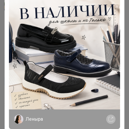
Starling
kseniya__agapova
,
Добрый день, часы работают не через приложение, а
через отдельную сим-карту. Это самостоятельный
гаджет, его не нужно привязывать к другим
устройствам)
27 декабря, 2024 13:04
kseniya__agapova
Автор уже получил заказ!
Какое у них приложение для телефона?
27 декабря, 2024 07:13
Леныра