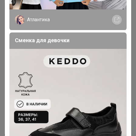
zzz
а корпус из какого материала?Алюминий?
Атлантика
1 декабря, 2024 20:07
Сменка для девочки
Реклама
Как здесь все устроено?
Как сделать заказ?
Как получить?
Доставка