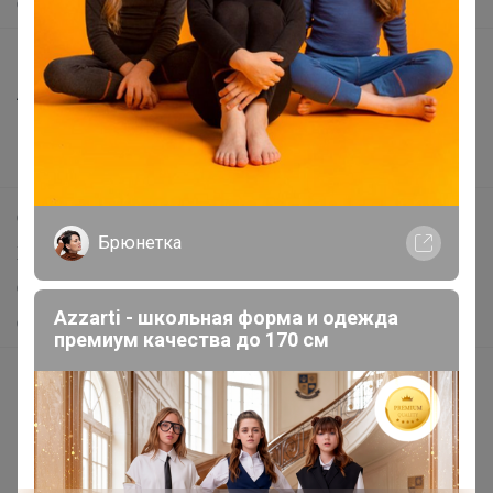
О нас
Все предложения
Анонсы
Новости
Поддержка альпак
Самое выгодное
Брюнетка
Хиты продаж
Самое желанное
Azzarti - школьная форма и одежда
Самое быстрое
премиум качества до 170 см
Начать зарабатывать с 24-ok
Picabox.ru - Лучшее место для ваших изображений
Розыгрыш - Генератор случайных чисел
Пульс нашего маркетплейса