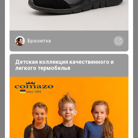
Шоурумы
Торговые марки
Наша команда
Брюнетка
В наличии
Подарочные сертификаты
Детская коллекция качественного и
Реклама на сайте
легкого термобелья
Поставщикам
Вакансии
support@24-ok.ru
Написать в поддержку
Защита покупателя
Помощь