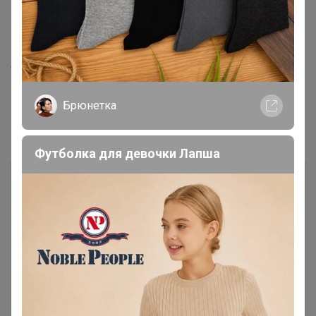
-Прослушивания музыки
-Отслеживания показателей здоровья
-и ПРЯМ очень много других возможностей
Watch Ultra PRO 2 - 6.790
Брюнетка
Комментарии
11
Футболка для девочки Лапша
Чтобы написать комментарий необходимо
авторизоваться на сайте!
Это займет меньше минуты