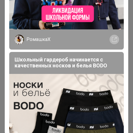
авторизоваться на сайте!
Это займет меньше минуты
Войти
Зарегистрироваться
РомашкаХ
Школьный гардероб начинается с
качественных носков и белья BODO
Реклама
Как здесь все устроено?
Как сделать заказ?
Как получить?
Доставка