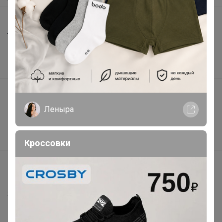
Шоурумы
Торговые марки
Наша команда
В наличии
Подарочные сертификаты
Реклама на сайте
Леныра
Поставщикам
Вакансии
Кроссовки
support@24-ok.ru
Написать в поддержку
Защита покупателя
Помощь