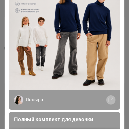
5
1
5
ПЛАТЬЕ "АНИТА" ДЛЯ БЕРЕМЕННЫХ И
КОРМЯЩИХ БУТЫЛОЧНЫЙ
990
р
Орг.
217,8р
Доставка
49р
Леныра
В наличии!
Уже находится у организатора
Полный комплект для девочки
Размер