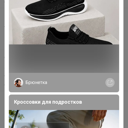
О нас
Все предложения
Анонсы
Новости
Поддержка альпак
Самое выгодное
Хиты продаж
Самое желанное
Брюнетка
Самое быстрое
Начать зарабатывать с 24-ok
Кроссовки для подростков
Picabox.ru - Лучшее место для ваших изображений
Розыгрыш - Генератор случайных чисел
Пульс нашего маркетплейса