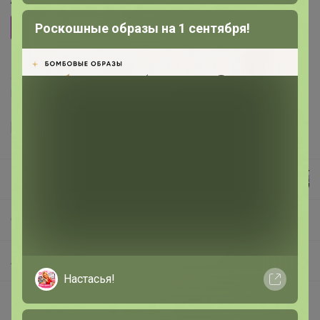
Роскошные образы на 1 сентября!
S20.2.3(s)
Делая заказ, Вы подтверждаете что ознакомлены с
регламентом выкупа
и соглашаетесь с
договором оферты
.
МихаК
СП93 Радость нумизмата. Альбомы, цветные монеты, каталоги.
Альбомы / листы (М)
Настасья!
Описание