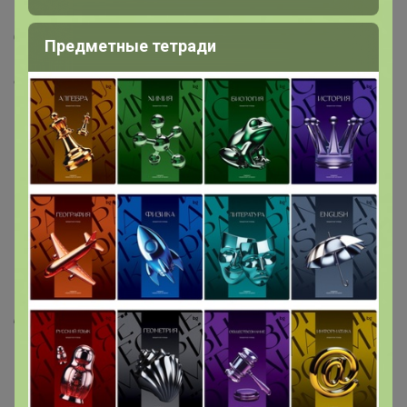
10. 5 рублей 2014 70 лет Победы, Львовско-
Сандомирская операция, ММД
Предметные тетради
11. 5 рублей 2014 70 лет Победы, Белорусская
операция, ММД
12. 5 рублей 2014 70 лет Победы, Битва за Ленинград,
ММД
13. 5 рублей 2014 70 лет Победы, Днепровско-
Карпатская операция, ММД
14. 5 рублей 2014 70 лет Победы, Битва за Днепр,
ММД
15. 5 рублей 2014 70 лет Победы, Курская битва, ММД
16. 5 рублей 2014 70 лет Победы, Битва за Кавказ,
ММД
17.5 рублей 2014 70 лет Победы, Сталинградская
битва, ММД
18. 5 рублей 2014 70 лет Победы, Битва под Москвой,
ММД
Всего 21 монета + 3 свободные ячейки диаметром для