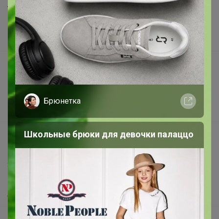
Торговые марки
Наша команда
В наличии
Подарочные сертификаты
Реклама на сайте
Поставщикам
Брюнетка
Вакансии
Школьные брюки для девочки палаццо
support@24-ok.ru
Написать в поддержку
Защита покупателя
Помощь
О нас