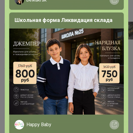
Школьная форма Ликвидация склада
8
5
7
Альбом для 5 рублей и 10 рублей, серии 70
лет Победы
119
р
Орг.
20,23р
Доставка
11,9р
В наличии!
Уже находится у организатора
Happy Baby
Арт