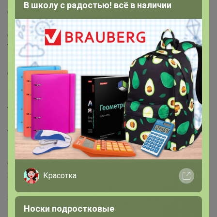
В школу с радостью! всё в наличии
Страна: Россия
Год: 2015
Состав: Картон
Толщина (мм): 5.33
Ширина (мм): 140
Длинна (мм): 225
Подлинность: товар подлинный
Альбом для 5 рублей и 10 рублей, серии 70 лет
Победы
Альбом содержит ячейки для следующих монет:
10 рублей:
1. 10 рублей 2015 СПМД 70 лет Победы, Орден
Отечественной войны
2. 10 рублей 2015 СПМД 70 лет Победы, Памятник
Красотка
Воину-освободителю
3. 10 рублей 2015 СПМД 70 лет Победы, Перекуём
Носки подростковые
мечи на орала