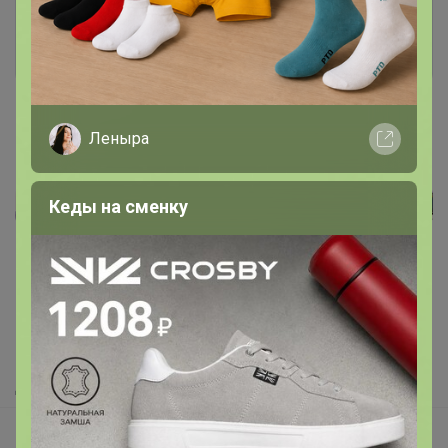
Войти
Зарегистрироваться
Леныра
Кеды на сменку
Реклама
Как здесь все устроено?
Как сделать заказ?
Как получить?
Доставка
Шоурумы