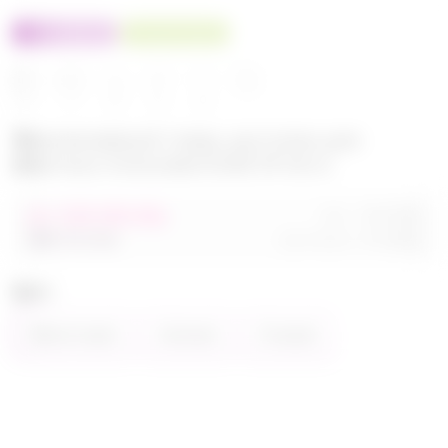
100% оригинал
У нас выгоднее
24
32
480
560
680
Эксклюзивный товар, доступен для
опытных пользователей 24-ok.ru
от 248 680,40р
Орг.
480,40р
486 320,40р
Доставка
260,80р
Цвет
Фиолетовый
Зелёный
Розовый