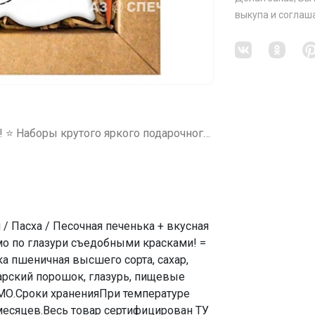
выкупа
и соглаш
СП22 ПЕЧЕНЬКА на все случаи жизни! ⭐ Наборы крутого яркого подарочного печенья!
/ Пасха / Песочная печенька + вкусная
ямо по глазури съедобными красками! =
ука пшеничная высшего сорта, сахар,
карский порошок, глазурь, пищевые
МО.Сроки храненияПри температуре
6 месяцев.Весь товар сертифицирован ТУ