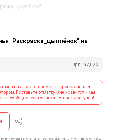
раска_цыплёнок"...
нья "Раскраска_цыплёнок" на
Орг.
97,02р
аказов на этот лот временно приостановлен
атором. Поставьте отметку мне нравится и мы
льно сообщим как только он станет доступен!
я
 подтверждаете что ознакомлены с
регламентом