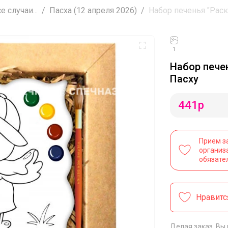
 случаи...
Пасха (12 апреля 2026)
Набор печенья "Раск
1
Набор пече
Пасху
441
р
Прием з
организ
обязате
Нравитс
Делая заказ, Вы