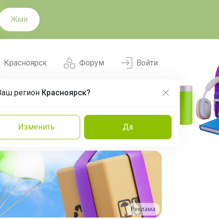
Жми
Красноярск
Форум
Войти
Ваш регион
Красноярск?
Нравится
Заказы
Изменить
Да
и
Команда
Торговые марки
Эксперты
Реклама