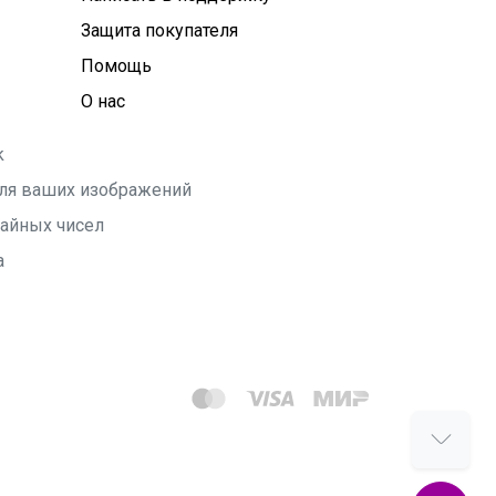
Защита покупателя
Помощь
О нас
k
 для ваших изображений
чайных чисел
а