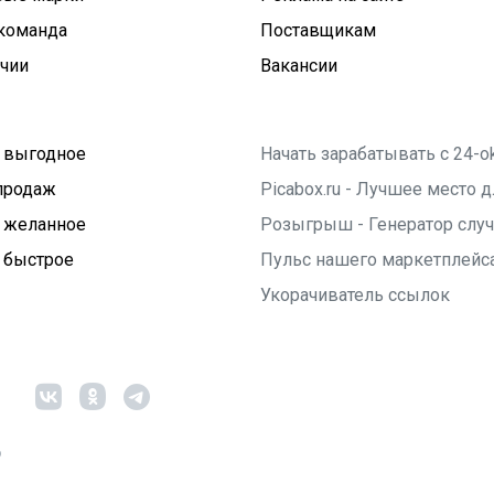
команда
Поставщикам
ичии
Вакансии
 выгодное
Начать зарабатывать с 24-o
продаж
Picabox.ru - Лучшее место
 желанное
Розыгрыш - Генератор слу
 быстрое
Пульс нашего маркетплейс
Укорачиватель ссылок
6