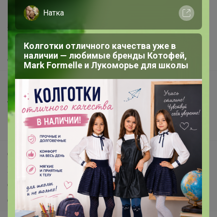
support@24-ok.ru
Натка
Написать в поддержку
Защита покупателя
Помощь
Колготки отличного качества уже в
наличии — любимые бренды Котофей,
О нас
Mark Formelle и Лукоморье для школы
Все предложения
Анонсы
Новости
Поддержка альпак
Самое выгодное
Хиты продаж
Самое желанное
Самое быстрое