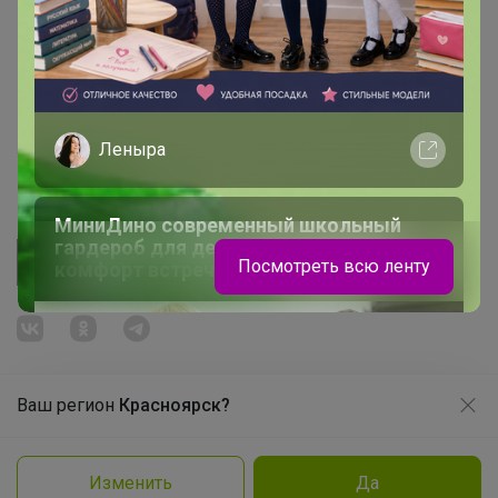
Начать зарабатывать с 24-ok
Picabox.ru - Лучшее место для ваших изображений
Розыгрыш - Генератор случайных чисел
Пульс нашего маркетплейса
Леныра
Укорачиватель ссылок
МиниДино современный школьный
гардероб для девочек и мальчиков, где
Посмотреть всю ленту
комфорт встречается со стилем
Ваш регион
Красноярск?
Продолжая использовать этот сайт и нажимая кнопку
«Принять», вы даёте согласие на обработку файлов
© ООО "Лявита", ОГРН 1122468054070, 2012 - 2026
cookie
Политика конфиденциальности
Изменить
Да
Нравится
Cоглашение пользователя
Подробнее
Принять