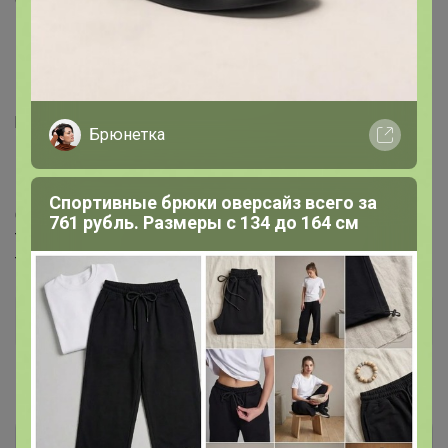
и яркие цвета украсят любой интерьер и
поднимут настроение.
В двухпредметные наборы входят два полотенца
размером 50Х70.
Брюнетка
Категория товара: Полотенце
Производитель: TIVOLYO HOME
Спортивные брюки оверсайз всего за
Состав: Хлопок 100%
761 рубль. Размеры с 134 до 164 см
Ткань: Махра
Температура стирки: 30
Дополнительная информация
Комментарии
4