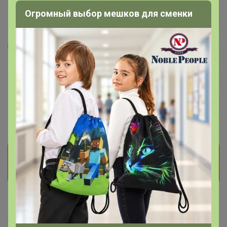
Огромный выбор мешков для сменки
1
18
4
68
Кухонное полотенце Tivolyo Home GALA
409,1
р
Орг.
81,82р
Доставка
45р
Прием заказов на этот лот временно
приостановлен организатором. Поставьте отметку
мне нравится и мы обязательно сообщим как
только он станет доступен!
Делая заказ, Вы подтверждаете что ознакомлены с
регламентом выкупа
и соглашаетесь с
договором оферты
.