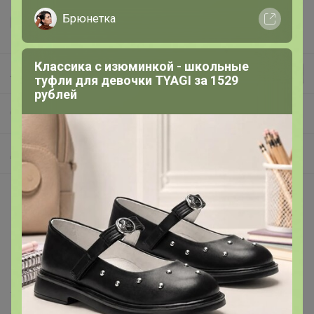
Брюнетка
Классика с изюминкой - школьные
Леныра
туфли для девочки TYAGI за 1529
рублей
СП113 Элитный Турецкий текстиль
ДЛЯ КУХНИ: полотенца, салфетки. скатерти
Описание
Кухонные полотенца Tivolyo Home производятся из
100% натурального хлопка с применением особого
плетения, позволяющего быстрее и качественнее
поглощать влагу, не оставляя следов на поверхности.
Удобные, практичные и долговечные, они будут
отличными помощниками на кухне, а изящный дизайн