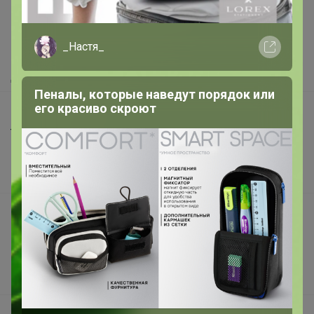
Как здесь все устроено?
Как сделать заказ?
_Настя_
Как получить?
Доставка
Пеналы, которые наведут порядок или
его красиво скроют
Шоурумы
Торговые марки
Наша команда
В наличии
Подарочные сертификаты
Реклама на сайте
Поставщикам
Вакансии