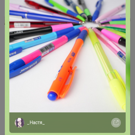
Кухонное полотенце Tivolyo...
Леныра
_Настя_