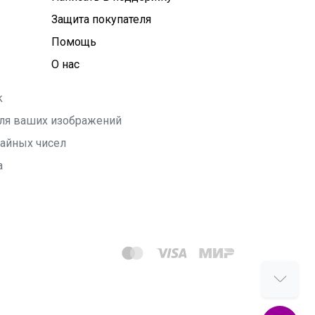
Защита покупателя
Помощь
О нас
k
 для ваших изображений
чайных чисел
а