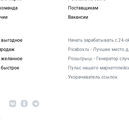
команда
Поставщикам
ичии
Вакансии
 выгодное
Начать зарабатывать с 24-o
продаж
Picabox.ru - Лучшее место
 желанное
Розыгрыш - Генератор слу
 быстрое
Пульс нашего маркетплейс
Укорачиватель ссылок
6