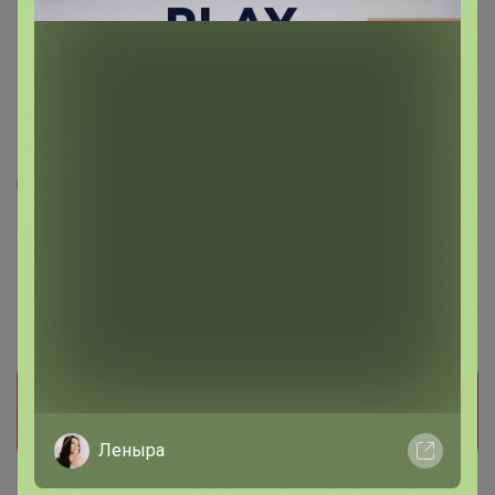
6
Джемпер
6 596
р
Орг.
1 319,2р
Прием заказов на этот лот временно
приостановлен организатором. Поставьте отметку
мне нравится и мы обязательно сообщим как
только он станет доступен!
Леныра