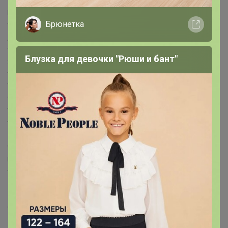
50248552-VR091
Ürün Özellikleri
Брюнетка
* Renk
Açık Gri Melanj
* Fit
Блузка для девочки "Рюши и бант"
Slim
* Tip
Triko
* Yaka Tip
Yarım Balıkçı
* Desen
Düz
* Kol Boyu
Uzun Kol
* Cinsiyet
Erkek
Model Bilgileri
* Boy
188