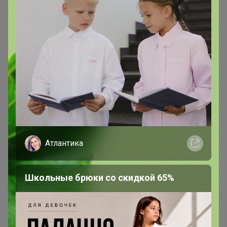
Наша команда
В наличии
Подарочные сертификаты
Реклама на сайте
Поставщикам
Вакансии
support@24-ok.ru
Написать в поддержку
Атлантика
Защита покупателя
Помощь
Школьные брюки со скидкой 65%
О нас
Все предложения