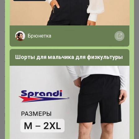
* Kilo
80
* Göğüs
100
* Bel
Брюнетка
75
* Basen
95
Шорты для мальчика для физкультуры
* Beden
50 .M .31
* ÜrünBeden
M
Teslimat
Siparişleriniz 1-3 iş günü içerisinde kargoya verilecektir.
(Hafta sonu, yoğun kampanya dönemleri ve resmi tatiller
hariçtir.) Siparişinizin onaylanmasından sonra “Hesabım”
bağlantısı üzerinden siparişlerinizi görüntüleyebilir,
durumları hakkında bilgi sahibi olabilir ve kargoya verildikten
sonra kargo takibi yapabilirsiniz.