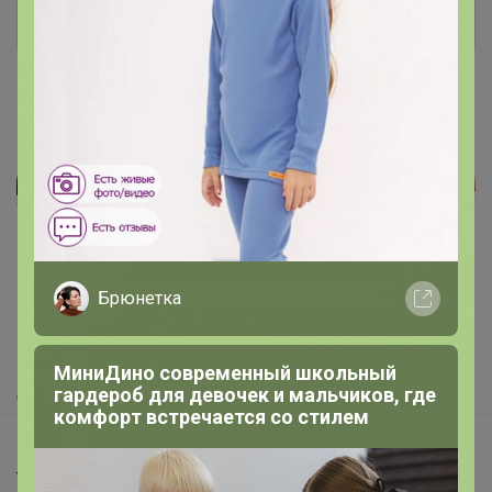
Войти
Зарегистрироваться
Реклама
Как здесь все устроено?
Брюнетка
Как сделать заказ?
Как получить?
МиниДино современный школьный
Доставка
гардероб для девочек и мальчиков, где
комфорт встречается со стилем
Шоурумы
Торговые марки