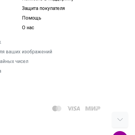
Защита покупателя
Помощь
О нас
k
 для ваших изображений
чайных чисел
а