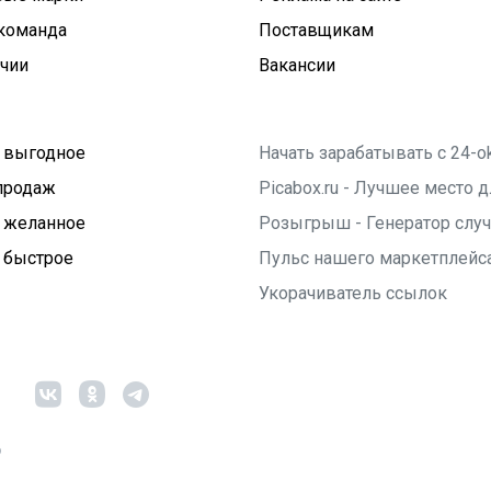
команда
Поставщикам
ичии
Вакансии
 выгодное
Начать зарабатывать с 24-o
продаж
Picabox.ru - Лучшее место
 желанное
Розыгрыш - Генератор слу
 быстрое
Пульс нашего маркетплейс
Укорачиватель ссылок
6