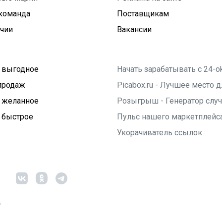
команда
Поставщикам
ичии
Вакансии
 выгодное
Начать зарабатывать с 24-o
продаж
Picabox.ru - Лучшее место
 желанное
Розыгрыш - Генератор слу
 быстрое
Пульс нашего маркетплейс
Укорачиватель ссылок
6