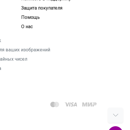
Защита покупателя
Помощь
О нас
k
 для ваших изображений
чайных чисел
а