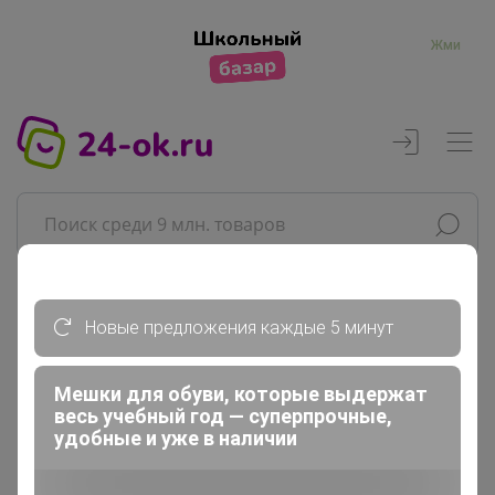
Жми
Реклама
Новые предложения каждые 5 минут
Главная
Мешки для обуви, которые выдержат
весь учебный год — суперпрочные,
АМЕТИСТ_С
удобные и уже в наличии
СП197 Сказочно красивый декор...
Детские подарки