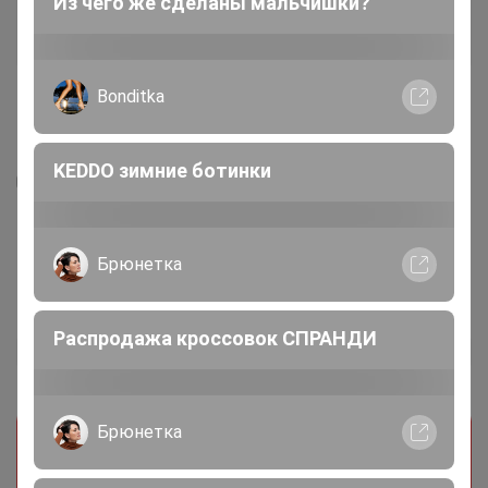
Из чего же сделаны мальчишки?
Bonditka
KEDDO зимние ботинки
6
Мягкая игрушка Олененок Гарольд в
Брюнетка
красном комбинезоне 30 см, Barbara
Bukowski (Bukowski)
Распродажа кроссовок СПРАНДИ
1 453,5
р
Орг.
319,77р
Прием заказов на этот лот временно
Брюнетка
приостановлен организатором. Поставьте
отметку мне нравится и мы обязательно сообщим
как только он станет доступен!