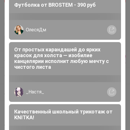
Футболка от BROSTEM - 390 руб
Делая заказ, Вы подтверждаете что ознакомлены с
регламентом выкупа
и соглашаетесь с
договором оферты
.
ОлесяДм
От простых карандашей до ярких
красок для холста — изобилие
АМЕТИСТ_С
канцелярии исполнит любую мечту с
чистого листа
СП197 Сказочно красивый декор для дома, посуда, искусственные растения, вазы и посуда
_Настя_
Детские подарки
Описание
Качественный школьный трикотаж от
KNITKA!
Артикул: 0222SPW00-0062-2 Страна: Швеция