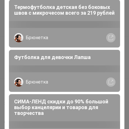
Шоурумы
Термофутболка детская без боковых
Торговые марки
швов с микрочесом всего за 219 рублей
Наша команда
В наличии
Брюнетка
Подарочные сертификаты
Реклама на сайте
Футболка для девочки Лапша
Поставщикам
Вакансии
Брюнетка
support@24-ok.ru
Написать в поддержку
СИМА-ЛЕНД скидки до 90% большой
Защита покупателя
выбор канцелярии и товаров для
творчества
Помощь
О нас