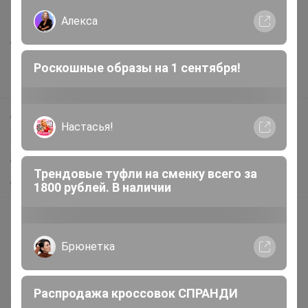
Все предложения
Алекса
Анонсы
Новости
Роскошные образы на 1 сентября!
Поддержка альпак
Самое выгодное
Настасья!
Хиты продаж
Самое желанное
Трендовые туфли на сменку всего за
Самое быстрое
1800 рублей. В наличии
Начать зарабатывать с 24-ok
Picabox.ru - Лучшее место для ваших изображений
Брюнетка
Розыгрыш - Генератор случайных чисел
Пульс нашего маркетплейса
Распродажа кроссовок СПРАНДИ
Укорачиватель ссылок