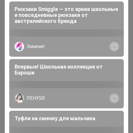
ежегодно пополняющейся новыми экземплярами
Рюкзаки Smiggle — это яркие школьные
коллекции Bukowski каждый найдет пушистого друга
и повседневные рюкзаки от
себе по душе! Вес: 0.11 кг Объем упаковки: 0.0029 м
австралийского бренда
Подарки для детей: Мягкие игрушки
Артикул
0222SPW00-0062-2
Эмилия!
Комментарии
Впервые! Школьная коллекция от
Бароши
ЛЕНУSЯ
Чтобы написать комментарий необходимо
Туфли на сменку для мальчика
авторизоваться на сайте!
Это займет меньше минуты