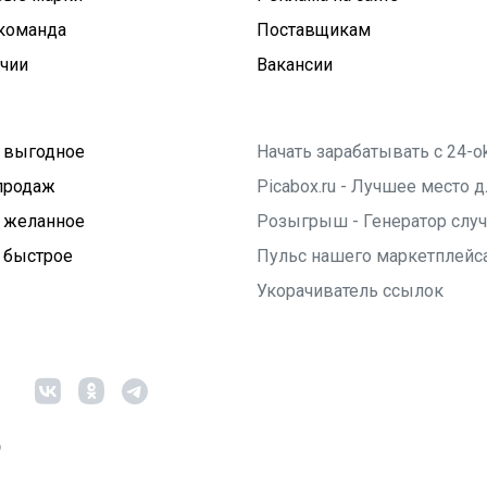
команда
Поставщикам
ичии
Вакансии
 выгодное
Начать зарабатывать с 24-o
продаж
Picabox.ru - Лучшее место
 желанное
Розыгрыш - Генератор слу
 быстрое
Пульс нашего маркетплейс
Укорачиватель ссылок
6