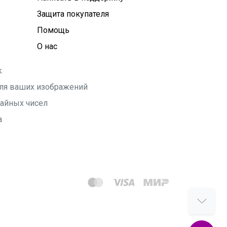
Защита покупателя
Помощь
О нас
k
 для ваших изображений
чайных чисел
а