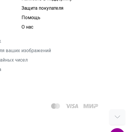
Защита покупателя
Помощь
О нас
k
 для ваших изображений
чайных чисел
а