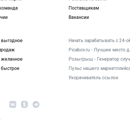
команда
Поставщикам
ичии
Вакансии
 выгодное
Начать зарабатывать с 24-o
продаж
Picabox.ru - Лучшее место
 желанное
Розыгрыш - Генератор слу
 быстрое
Пульс нашего маркетплейс
Укорачиватель ссылок
6