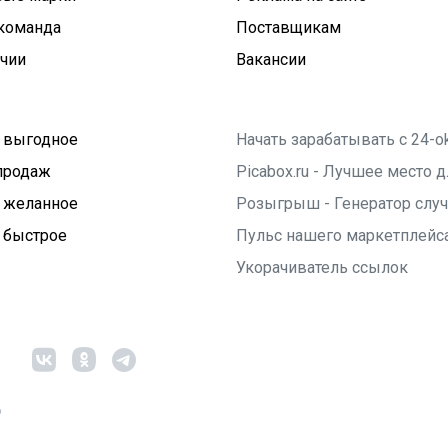
команда
Поставщикам
ичии
Вакансии
 выгодное
Начать зарабатывать с 24-o
продаж
Picabox.ru - Лучшее место
 желанное
Розыгрыш - Генератор слу
 быстрое
Пульс нашего маркетплейс
Укорачиватель ссылок
6