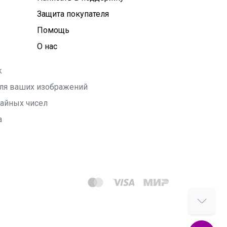
Защита покупателя
Помощь
О нас
k
 для ваших изображений
чайных чисел
а