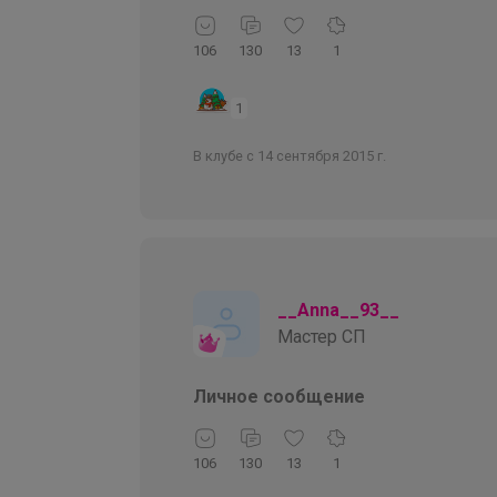
106
130
13
1
1
В клубе с 14 сентября 2015 г.
__Anna__93__
Мастер СП
Личное сообщение
106
130
13
1