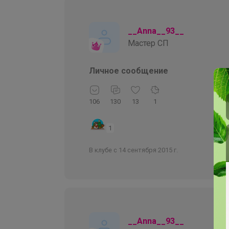
__Anna__93__
Мастер СП
Личное сообщение
106
130
13
1
1
В клубе с 14 сентября 2015 г.
__Anna__93__