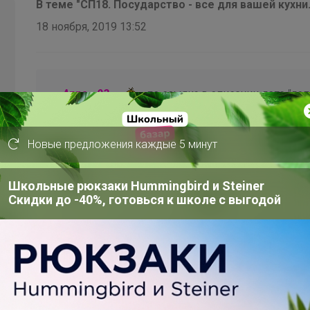
В теме "СП18. Посударство - все для вашей кухни.
18 ноября, 2019 13:52
__Anna__93__
,
по ссылке в описании лота "до
— "Эми"
Новые предложения каждые 5 минут
Стоит "нет в наличии" значит вообще не придет?
Школьные рюкзаки Hummingbird и Steiner
Скидки до -40%, готовься к школе с выгодой
В теме "СП18. Посударство - все для вашей кухни.
18 ноября, 2019 08:52