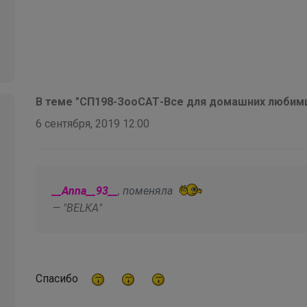
В теме "CП198-ЗооСАТ-Все для домашних любимц
6 сентября, 2019 12:00
__Anna__93__
, поменяла
— "BELКА"
СЛАДКАЯ
Спасибо