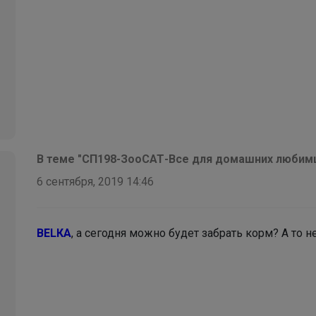
СЛАДКАЯ
Школьная форма NOTA BENE Широкий
размерный ряд от началки до выпускников и их
родителей (122-3XL)
В теме "CП198-ЗооСАТ-Все для домашних любимц
6 сентября, 2019 14:46
BELКА
, а сегодня можно будет забрать корм? А то н