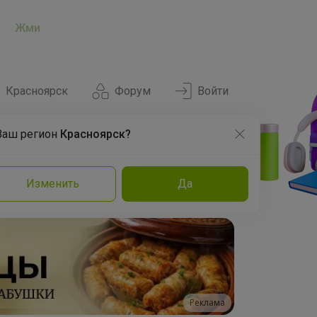
Жми
Красноярск
Форум
Войти
Ваш регион
Красноярск?
Нравится
Заказы
Изменить
Да
и
Команда
Торговые марки
Эксперты
Реклама