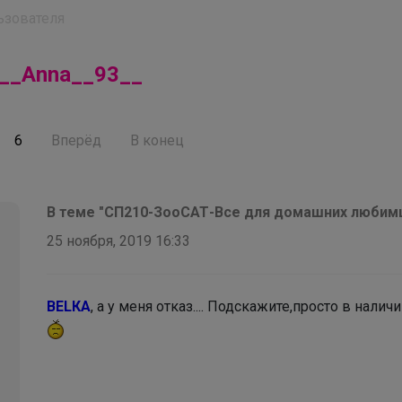
ьзователя
__Anna__93__
6
Вперёд
В конец
В теме "CП210-ЗооСАТ-Все для домашних любимц
25 ноября, 2019 16:33
BELКА
, а у меня отказ.... Подскажите,просто в нали