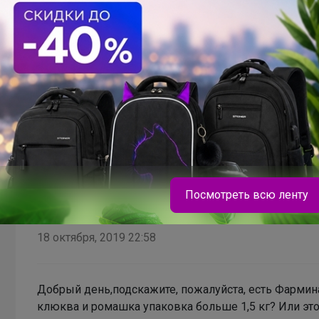
Добрый день. Подскажите, пожалуйста,заказала Наб
1106236,можно узнать цену? Не закончилась ли на н
его брать
Посмотреть всю ленту
В теме "CП205-ЗооСАТ-Все для домашних любимц
18 октября, 2019 22:58
Добрый день,подскажите, пожалуйста, есть Фармина N
клюква и ромашка упаковка больше 1,5 кг? Или это