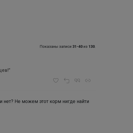
Показаны записи
31-40
из
130
.
ев!"
чии нет? Не можем этот корм нигде найти