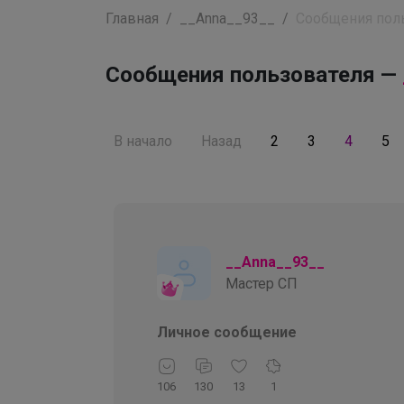
Главная
__Anna__93__
Сообщения пол
Сообщения пользователя —
В начало
Назад
2
3
4
5
__Anna__93__
Мастер СП
Личное сообщение
106
130
13
1