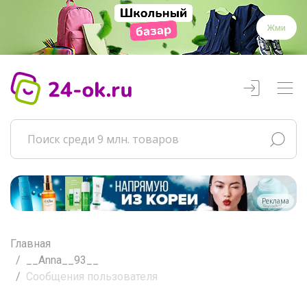
Жми
Реклама
Главная
__Anna__93__
Сообщения пользователя