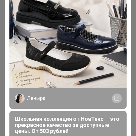
доставкой! Зимняя коллекция!"
23 ноября, 2022 14:11
Паприка
, добрый день. Когда планируется развоз по
цр?
__Anna__93__
Мастер СП
В теме "СП258 Sport бренды КРОССОВКИ - Nike
Леныра
Reebok Adidas** СЕЗОННАЯ РАСПРОДАЖА - 50%;
БЕСПЛАТНАЯ ДОСТАВКА (Копии)"
Школьная коллекция от НоаТекс — это
30 марта, 2021 09:34
прекрасное качество за доступные
цены. От 503 рублей