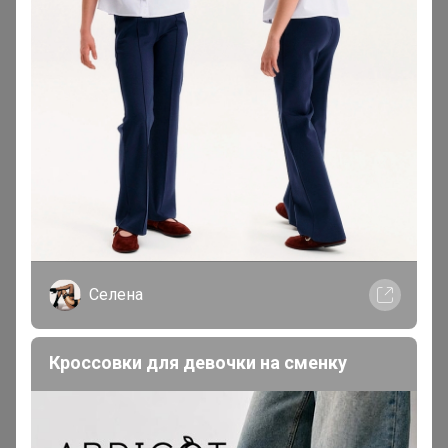
Добрый день. Вы говорили, что можно сделать
дозаказ, если не будет размера. Это возможно?
Потому что отказ вы поставили вместе с оплатой.
__Anna__93__
Мастер СП
В теме "СП258 Sport бренды КРОССОВКИ - Nike
Селена
Reebok Adidas** СЕЗОННАЯ РАСПРОДАЖА - 50%;
БЕСПЛАТНАЯ ДОСТАВКА (Копии)"
Кроссовки для девочки на сменку
26 марта, 2021 15:00
Даурия
, добрый день, подскажите, можете