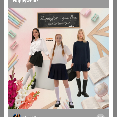
Happywear!
__Anna__93__
Мастер СП
В теме "СП257 Sport бренды КРОССОВКИ - Nike
Reebok Adidas** СЕЗОННАЯ РАСПРОДАЖА - 50%;
БЕСПЛАТНАЯ ДОСТАВКА (Копии)"
23 марта, 2021 14:26
Даурия
, ждать включения в счёт? Или уже только со
следующей закупкой?
__Anna__93__
Мастер СП