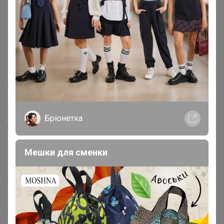
support@24-ok.ru
Написать в поддержку
Защита покупателя
Помощь
О нас
Все предложения
Брюнетка
Анонсы
Новости
Мешки для сменки
Поддержка альпак
Самое выгодное
Хиты продаж
Самое желанное