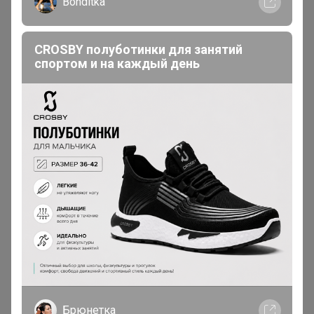
Bonditka
В теме "СП257 Sport бренды КРОССОВКИ - Nike
Reebok Adidas** СЕЗОННАЯ РАСПРОДАЖА - 50%;
БЕСПЛАТНАЯ ДОСТАВКА (Копии)"
CROSBY полуботинки для занятий
спортом и на каждый день
23 марта, 2021 11:00
Даурия
, добрый день, включите в счёт, пожалуйста
1
2
3
4
5
Показаны записи
1-10
из
130
.
Реклама
Брюнетка