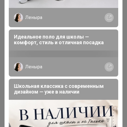
__Anna__93__
Леныра
Мастер СП
В теме "КРОССОВКИ Nike Reebok Adidas,
Идеальное поло для школы —
комфорт, стиль и отличная посадка
Спортивный костюм, носки, рюкзаки, реплики
Класса ААА + "
18 мая, 2023 12:39
Леныра
Даурия
, добрый день. Когда ожидается развоз по ЦР?
Школьная классика с современным
дизайном — уже в наличии
__Anna__93__
Мастер СП
В теме "Брендовые кроссовки с БЕСПЛАТНОЙ