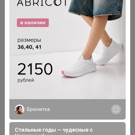
посмотреть наличие до стопа, чтобы можно было
перезаказать другие кроссовки?
__Anna__93__
Мастер СП
В теме "СП258 Sport бренды КРОССОВКИ - Nike
Reebok Adidas** СЕЗОННАЯ РАСПРОДАЖА - 50%;
БЕСПЛАТНАЯ ДОСТАВКА (Копии)"
23 марта, 2021 21:28
Даурия
, добрый день, подскажите, если в
Брюнетка
предыдущей закупке был отказ, то стоит пытаться в
этой ещё раз заказывать?
Стильные годы — чудесные с