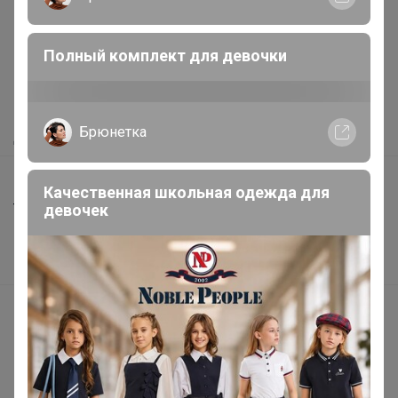
Как здесь все устроено?
Полный комплект для девочки
Как сделать заказ?
Как получить?
Брюнетка
Доставка
Шоурумы
Качественная школьная одежда для
девочек
Торговые марки
Наша команда
В наличии
Подарочные сертификаты
Реклама на сайте
Поставщикам
Вакансии