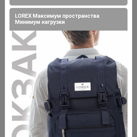
Потому что отказ вы поставили вместе с оплатой.
— __Anna__93__
LOREX Максимум пространства
ДД!
Минимум нагрузки
У вас включено в счет кроссовки.
— Даурия
Мне вторые были важнее😭
__Anna__93__
Мастер СП
В теме "СП258 Sport бренды КРОССОВКИ - Nike
Reebok Adidas** СЕЗОННАЯ РАСПРОДАЖА - 50%;