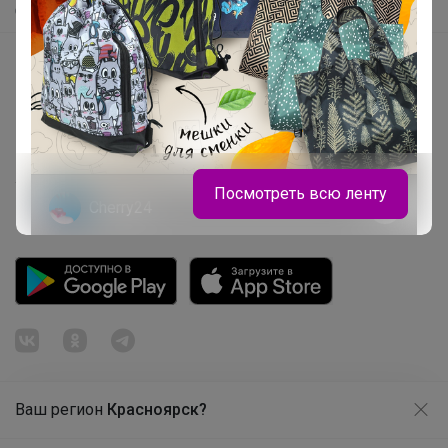
Самое быстрое
Начать зарабатывать с 24-ok
Picabox.ru - Лучшее место для ваших изображений
Розыгрыш - Генератор случайных чисел
Пульс нашего маркетплейса
Укорачиватель ссылок
Посмотреть всю ленту
Cherry24
Лонгслив для девочки "Золотой
ключик"
Ваш регион
Красноярск?
Продолжая использовать этот сайт и нажимая кнопку
«Принять», вы даёте согласие на обработку файлов
© ООО "Лявита", ОГРН 1122468054070, 2012 - 2026
cookie