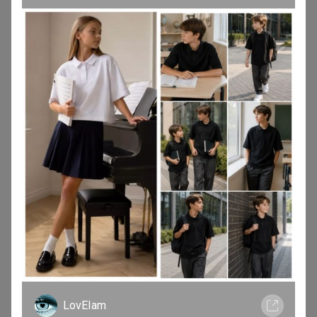
Даурия, добрый день, подскажите, можете
посмотреть наличие до стопа, чтобы можно было
перезаказать другие кроссовки?
— __Anna__93__
ДД! Делаю заказ поставщику. Если размера уже
нет, то возможно сделать дозаказ.
— Даурия
Добрый день. Вы говорили, что можно сделать
LovEIam
дозаказ, если не будет размера. Это возможно?