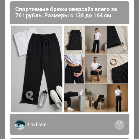
Сообщения пользователя —
Спортивные брюки оверсайз всего за
__Anna__93__
761 рубль. Размеры с 134 до 164 см
1
2
3
4
5
Показаны записи
1-10
из
130
.
__Anna__93__
Мастер СП
В теме "GREG, CASINO - футболки от 480 рублей!
Сорочки на разный рост! Поло, платья, кардиганы!"
6 октября, 2024 10:49
LovEIam
Artemida
, добрый день. Добавьте,пожалуйста,в