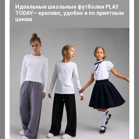
каталогах не нашла:
Идеальные школьные футболки PLAY
215/118/0099/1p STRETCH Сорочка мужская длинный
TODAY— красиво, удобно и по приятным
ценам
рукав, рост 164-172, 42 размер
__Anna__93__
Мастер СП
В теме "GREG, CASINO - футболки от 480 рублей!
Сорочки на разный рост! Поло, платья, кардиганы!"
1
6 сентября, 2024 17:26
Artemida
, добрый день. Можете добавить
230/218/3086/1p Сорочка мужская длинный рукав.
Нужен 42 размер,рост 164-172