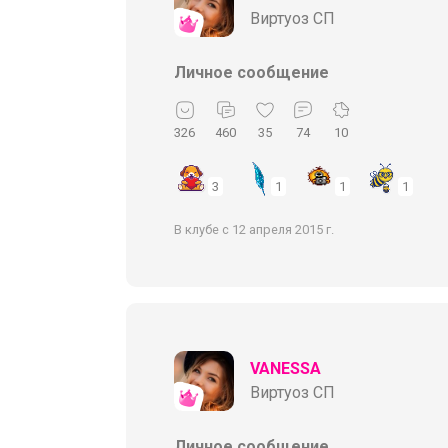
Виртуоз СП
Личное сообщение
326
460
35
74
10
3
1
1
1
В клубе с 12 апреля 2015 г.
VANESSA
Виртуоз СП
Личное сообщение