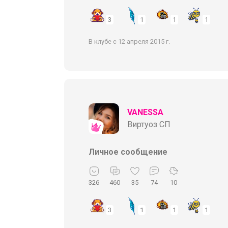
3
1
1
1
В клубе с 12 апреля 2015 г.
VANESSA
Виртуоз СП
Личное сообщение
326
460
35
74
10
3
1
1
1