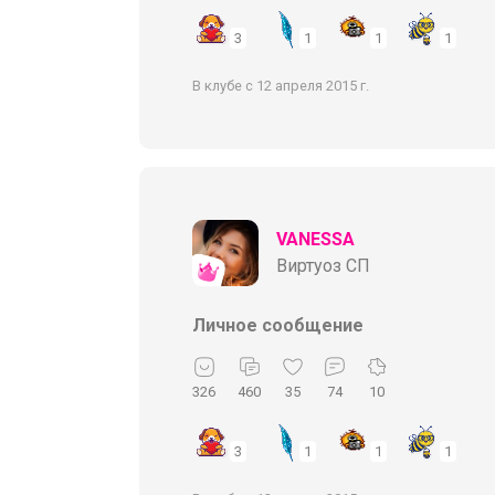
3
1
1
1
В клубе с 12 апреля 2015 г.
VANESSA
Виртуоз СП
Личное сообщение
326
460
35
74
10
3
1
1
1