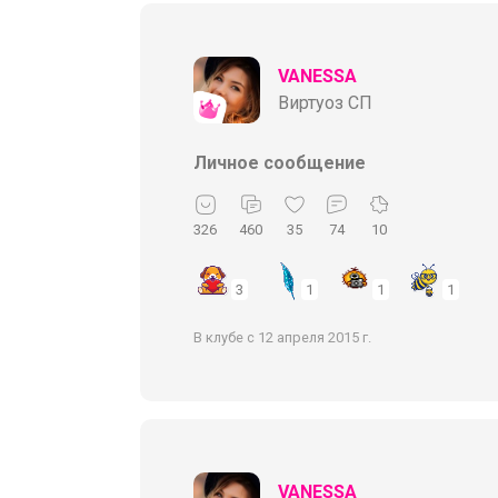
VANESSA
Виртуоз СП
Личное сообщение
326
460
35
74
10
3
1
1
1
В клубе с 12 апреля 2015 г.
VANESSA