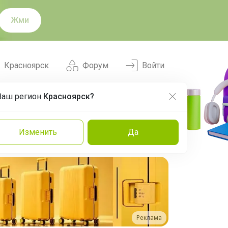
Жми
Красноярск
Форум
Войти
Ваш регион
Красноярск?
Нравится
Заказы
Изменить
Да
и
Команда
Торговые марки
Эксперты
Реклама