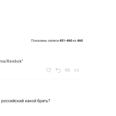
Показаны записи
451-460
из
460
.
uma/Reebok"
оссийский какой брать?