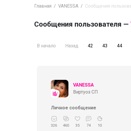
Главная
VANESSA
Сообщения пользов
Сообщения пользователя —
В начало
Назад
42
43
44
VANESSA
Виртуоз СП
Личное сообщение
326
460
35
74
10