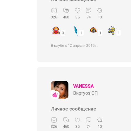
326
460
35
74
10
3
1
1
1
В клубе с 12 апреля 2015 г.
VANESSA
Виртуоз СП
Личное сообщение
326
460
35
74
10